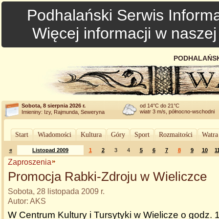
Podhalański Serwis Informa
Więcej informacji w nasze
PODHALAŃSK
Sobota, 8 sierpnia 2026 r.
od 14°C do 21°C
wiatr 3 m/s, północno-wschodni
Imieniny: Izy, Rajmunda, Seweryna
Start
Wiadomości
Kultura
Góry
Sport
Rozmaitości
Watra
«
Listopad 2009
1
2
3
4
5
6
7
8
9
10
1
Zaproszenia
Promocja Rabki-Zdroju w Wieliczce
Sobota, 28 listopada 2009 r.
Autor: AKS
W Centrum Kultury i Tursytyki w Wielicze o godz.