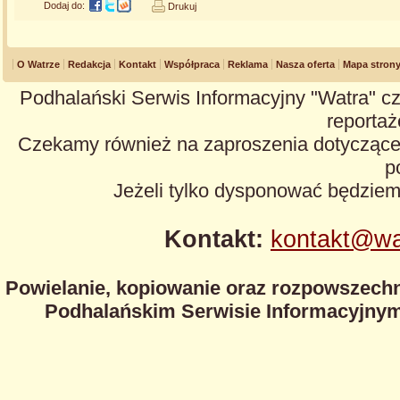
Dodaj do:
Drukuj
O Watrze
Redakcja
Kontakt
Współpraca
Reklama
Nasza oferta
Mapa stron
Podhalański Serwis Informacyjny "Watra" cz
reportaże
Czekamy również na zaproszenia dotyczące z
p
Jeżeli tylko dysponować będzie
Kontakt:
kontakt@wa
Powielanie, kopiowanie oraz rozpowszechn
Podhalańskim Serwisie Informacyjnym