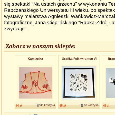
się spektakl "Na ustach grzechu" w wykonaniu Tea
Rabczańskiego Uniwersytetu III wieku, po spektak
wystawy malarstwa Agnieszki Wańkowicz-Marcza
fotograficznej Jana Cieplińskiego "Rabka-Zdrój - at
zwyczaje".
Zobacz w naszym sklepie:
Kamizelka
Grafika Folk w ramce VI
Bran
do koszyka
do koszyka
80 zł
55 zł
45 zł