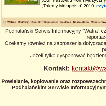
XXIII Festiwalu Form Muzyczny
„Talenty Małopolski” 2010.
czyt
O Watrze
Redakcja
Kontakt
Współpraca
Reklama
Nasza oferta
Mapa stron
Podhalański Serwis Informacyjny "Watra" cz
reportaże
Czekamy również na zaproszenia dotyczące z
p
Jeżeli tylko dysponować będzie
Kontakt:
kontakt@wa
Powielanie, kopiowanie oraz rozpowszechn
Podhalańskim Serwisie Informacyjnym