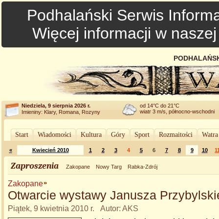
Podhalański Serwis Informa
Więcej informacji w nasze
PODHALAŃSK
Niedziela, 9 sierpnia 2026 r.
od 14°C do 21°C
wiatr 3 m/s, północno-wschodni
Imieniny: Klary, Romana, Rozyny
Start
Wiadomości
Kultura
Góry
Sport
Rozmaitości
Watra
«
Kwiecień 2010
1
2
3
4
5
6
7
8
9
10
1
Zaproszenia
Zakopane
Nowy Targ
Rabka-Zdrój
Zakopane
Otwarcie wystawy Janusza Przybylski
Piątek, 9 kwietnia 2010 r. Autor: AKS