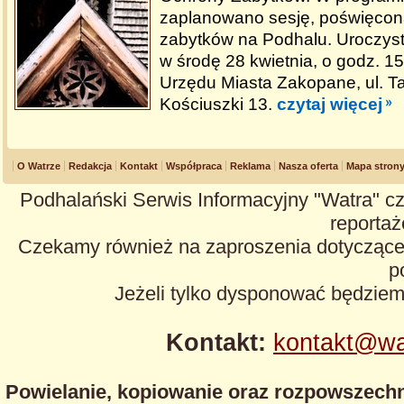
zaplanowano sesję, poświęcon
zabytków na Podhalu. Uroczyst
w środę 28 kwietnia, o godz. 1
Urzędu Miasta Zakopane, ul. 
Kościuszki 13.
czytaj więcej
O Watrze
Redakcja
Kontakt
Współpraca
Reklama
Nasza oferta
Mapa stron
Podhalański Serwis Informacyjny "Watra" cz
reportaże
Czekamy również na zaproszenia dotyczące z
p
Jeżeli tylko dysponować będzie
Kontakt:
kontakt@wa
Powielanie, kopiowanie oraz rozpowszechn