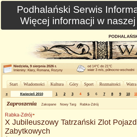
Podhalański Serwis Informa
Więcej informacji w nasze
PODHALAŃSK
Niedziela, 9 sierpnia 2026 r.
od 14°C do 21°C
wiatr 3 m/s, północno-wschodni
Imieniny: Klary, Romana, Rozyny
Start
Wiadomości
Kultura
Góry
Sport
Rozmaitości
Watra
«
Kwiecień 2010
1
2
3
4
5
6
7
8
9
10
1
Zaproszenia
Zakopane
Nowy Targ
Rabka-Zdrój
Rabka-Zdrój
X Jubileuszowy Tatrzański Zlot Pojaz
Zabytkowych