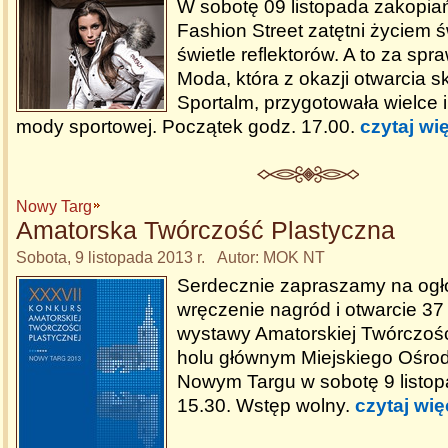
W sobotę 09 listopada zakopia
Fashion Street zatętni życiem 
świetle reflektorów. A to za spr
Moda, która z okazji otwarcia 
Sportalm, przygotowała wielce 
mody sportowej. Początek godz. 17.00.
czytaj wi
Nowy Targ
Amatorska Twórczość Plastyczna
Sobota, 9 listopada 2013 r. Autor: MOK NT
Serdecznie zapraszamy na ogł
wręczenie nagród i otwarcie 3
wystawy Amatorskiej Twórczośc
holu głównym Miejskiego Ośrod
Nowym Targu w sobotę 9 listop
15.30. Wstęp wolny.
czytaj wię