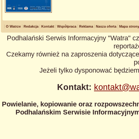
O Watrze
Redakcja
Kontakt
Współpraca
Reklama
Nasza oferta
Mapa stron
Podhalański Serwis Informacyjny "Watra" cz
reportaże
Czekamy również na zaproszenia dotyczące z
p
Jeżeli tylko dysponować będzie
Kontakt:
kontakt@wa
Powielanie, kopiowanie oraz rozpowszechn
Podhalańskim Serwisie Informacyjnym