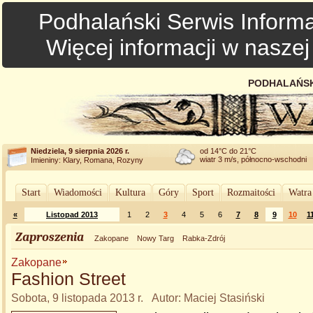
Podhalański Serwis Informa
Więcej informacji w nasze
PODHALAŃSK
Niedziela, 9 sierpnia 2026 r.
od 14°C do 21°C
wiatr 3 m/s, północno-wschodni
Imieniny: Klary, Romana, Rozyny
Start
Wiadomości
Kultura
Góry
Sport
Rozmaitości
Watra
«
Listopad 2013
1
2
3
4
5
6
7
8
9
10
1
Zaproszenia
Zakopane
Nowy Targ
Rabka-Zdrój
Zakopane
Fashion Street
Sobota, 9 listopada 2013 r. Autor: Maciej Stasiński