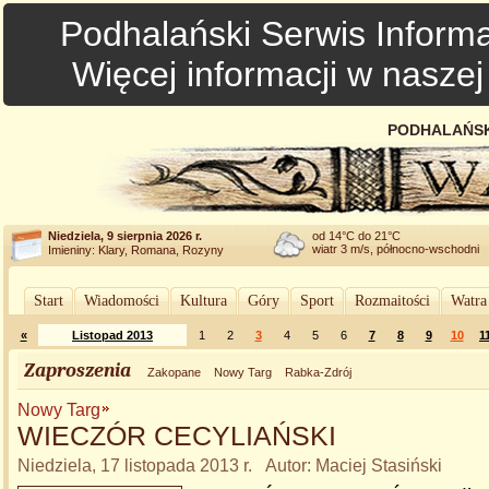
Podhalański Serwis Informa
Więcej informacji w nasze
PODHALAŃSK
Niedziela, 9 sierpnia 2026 r.
od 14°C do 21°C
wiatr 3 m/s, północno-wschodni
Imieniny: Klary, Romana, Rozyny
Start
Wiadomości
Kultura
Góry
Sport
Rozmaitości
Watra
«
Listopad 2013
1
2
3
4
5
6
7
8
9
10
1
Zaproszenia
Zakopane
Nowy Targ
Rabka-Zdrój
Nowy Targ
WIECZÓR CECYLIAŃSKI
Niedziela, 17 listopada 2013 r. Autor: Maciej Stasiński