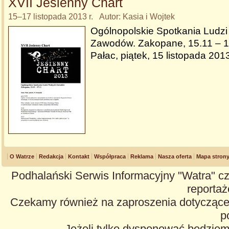
XVII Jesienny Chart
15–17 listopada 2013 r. Autor: Kasia i Wojtek
Ogólnopolskie Spotkania Ludz
Zawodów. Zakopane, 15.11 – 1
Pałac, piątek, 15 listopada 201
O Watrze
Redakcja
Kontakt
Współpraca
Reklama
Nasza oferta
Mapa stron
Podhalański Serwis Informacyjny "Watra" cz
reportaże
Czekamy również na zaproszenia dotyczące z
p
Jeżeli tylko dysponować będzie