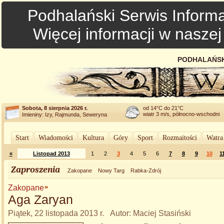
Podhalański Serwis Informa
Więcej informacji w nasze
PODHALAŃSK
Sobota, 8 sierpnia 2026 r.
od 14°C do 21°C
wiatr 3 m/s, północno-wschodni
Imieniny: Izy, Rajmunda, Seweryna
Start
Wiadomości
Kultura
Góry
Sport
Rozmaitości
Watra
«
Listopad 2013
1
2
3
4
5
6
7
8
9
10
1
Zaproszenia
Zakopane
Nowy Targ
Rabka-Zdrój
Zakopane
Aga Zaryan
Piątek, 22 listopada 2013 r. Autor: Maciej Stasiński