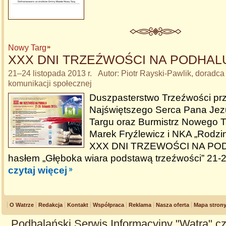
Nowy Targ
XXX DNI TRZEŹWOŚCI NA PODHAL
21–24 listopada 2013 r. Autor: Piotr Rayski-Pawlik, doradca
komunikacji społecznej
Duszpasterstwo Trzeźwości przy
Najświętszego Serca Pana Je
Targu oraz Burmistrz Nowego T
Marek Fryźlewicz i NKA „Rodzi
XXX DNI TRZEWOŚCI NA PO
hasłem „Głęboka wiara podstawą trzeźwości” 21-24
czytaj więcej
O Watrze
Redakcja
Kontakt
Współpraca
Reklama
Nasza oferta
Mapa stron
Podhalański Serwis Informacyjny "Watra" cz