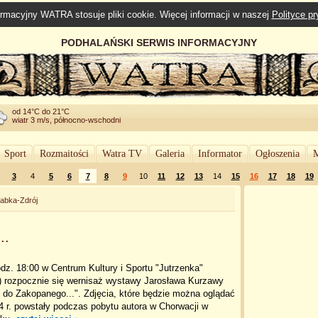
rmacyjny WATRA stosuje pliki cookie. Więcej informacji w naszej
Polityce p
PODHALAŃSKI SERWIS INFORMACYJNY
od 14°C do 21°C
wiatr 3 m/s, północno-wschodni
Sport
Rozmaitości
Watra TV
Galeria
Informator
Ogłoszenia
M
3
4
5
6
7
8
9
10
11
12
13
14
15
16
17
18
19
abka-Zdrój
..
godz. 18:00 w Centrum Kultury i Sportu "Jutrzenka"
) rozpocznie się wernisaż wystawy Jarosława Kurzawy
i do Zakopanego...". Zdjęcia, które będzie można oglądać
 r. powstały podczas pobytu autora w Chorwacji w