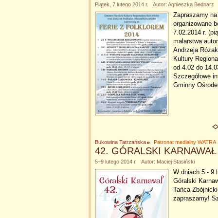
Piątek, 7 lutego 2014 r. Autor: Agnieszka Bednarz
Zapraszamy na w
organizowane bę
7.02.2014 r. (p
malarstwa autor
Andrzeja Różaka
Kultury Regiona
od 4.02 do 14.0
Szczegółowe inf
Gminny Ośrodek
Bukowina Tatrzańska
Patronat medialny WATRA
42. GÓRALSKI KARNAWAŁ
5–9 lutego 2014 r. Autor: Maciej Stasiński
W dniach 5 - 9 
Góralski Karna
Tańca Zbójnick
zapraszamy! Sz