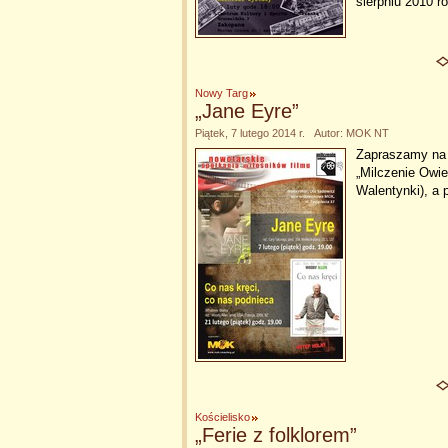
sierpniu 2010 r
Nowy Targ
„Jane Eyre”
Piątek, 7 lutego 2014 r. Autor: MOK NT
Zapraszamy na 
„Milczenie Owie
Walentynki), a 
Kościelisko
„Ferie z folklorem”