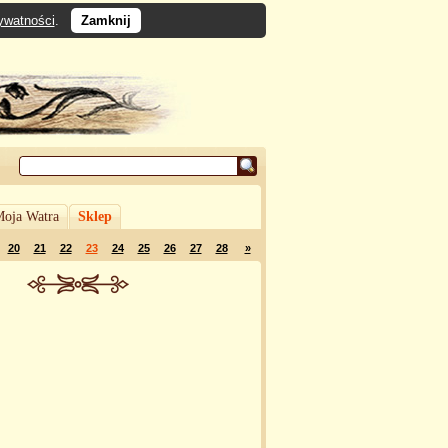
rywatności
.
Zamknij
oja Watra
Sklep
20
21
22
23
24
25
26
27
28
»