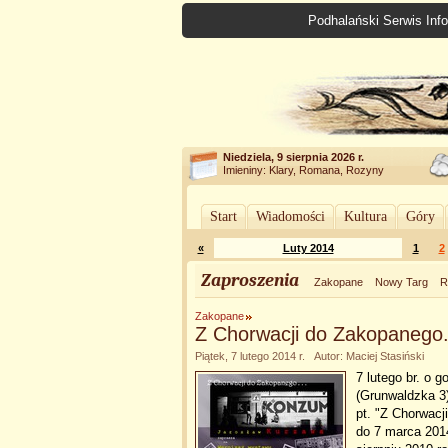
Podhalański Serwis Info
Niedziela, 9 sierpnia 2026 r.
Imieniny: Klary, Romana, Rozyny
Start
Wiadomości
Kultura
Góry
«
Luty 2014
1
2
Zaproszenia
Zakopane
Nowy Targ
R
Zakopane
Z Chorwacji do Zakopanego.
Piątek, 7 lutego 2014 r. Autor: Maciej Stasiński
7 lutego br. o 
(Grunwaldzka 3
pt. "Z Chorwacj
do 7 marca 2014