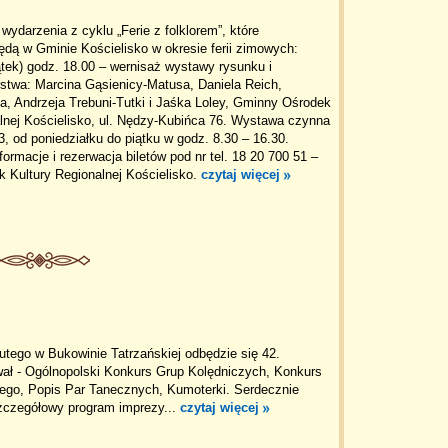
ydarzenia z cyklu „Ferie z folklorem”, które
dą w Gminie Kościelisko w okresie ferii zimowych:
iątek) godz. 18.00 – wernisaż wystawy rysunku i
stwa: Marcina Gąsienicy-Matusa, Daniela Reich,
, Andrzeja Trebuni-Tutki i Jaśka Loley, Gminny Ośrodek
lnej Kościelisko, ul. Nędzy-Kubińca 76. Wystawa czynna
3, od poniedziałku do piątku w godz. 8.30 – 16.30.
ormacje i rezerwacja biletów pod nr tel. 18 20 700 51 –
 Kultury Regionalnej Kościelisko.
czytaj więcej
lutego w Bukowinie Tatrzańskiej odbędzie się 42.
wał - Ogólnopolski Konkurs Grup Kolędniczych, Konkurs
iego, Popis Par Tanecznych, Kumoterki. Serdecznie
czegółowy program imprezy...
czytaj więcej