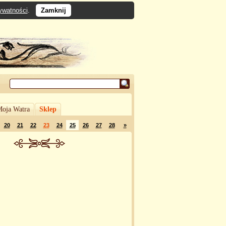
rywatności
.
Zamknij
oja Watra
Sklep
20
21
22
23
24
25
26
27
28
»