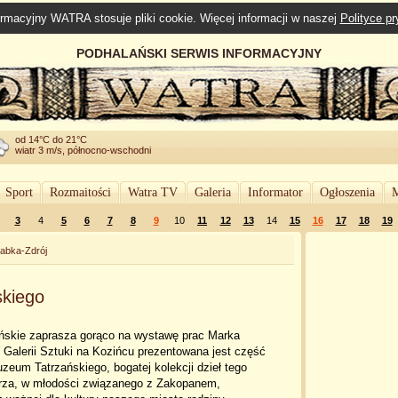
rmacyjny WATRA stosuje pliki cookie. Więcej informacji w naszej
Polityce p
PODHALAŃSKI SERWIS INFORMACYJNY
od 14°C do 21°C
wiatr 3 m/s, północno-wschodni
Sport
Rozmaitości
Watra TV
Galeria
Informator
Ogłoszenia
M
3
4
5
6
7
8
9
10
11
12
13
14
15
16
17
18
19
abka-Zdrój
kiego
skie zaprasza gorąco na wystawę prac Marka
Galerii Sztuki na Kozińcu prezentowana jest część
zeum Tatrzańskiego, bogatej kolekcji dzieł tego
rza, w młodości związanego z Zakopanem,