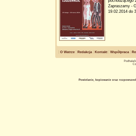
pochodzącego z 
Zapraszamy - G
19.02.2014 do 
O Watrze
Redakcja
Kontakt
Współpraca
Re
Podhalańs
Cz
Powielanie, kopiowanie oraz rozpowszec