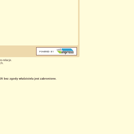
o-relacje.
ch.
 bez zgody właściciela jest zabronione.