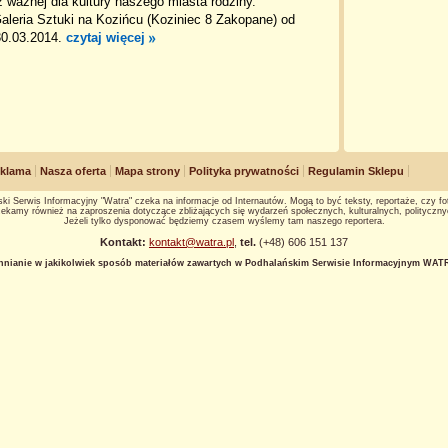
ważnej dla kultury naszego miasta rodziny.
aleria Sztuki na Kozińcu (Koziniec 8 Zakopane) od
30.03.2014.
czytaj więcej
klama
Nasza oferta
Mapa strony
Polityka prywatności
Regulamin Sklepu
ki Serwis Informacyjny "Watra" czeka na informacje od Internautów. Mogą to być teksty, reportaże, czy fot
ekamy również na zaproszenia dotyczące zbliżających się wydarzeń społecznych, kulturalnych, polityczny
Jeżeli tylko dysponować będziemy czasem wyślemy tam naszego reportera.
Kontakt:
kontakt@watra.pl
,
tel.
(+48) 606 151 137
hnianie w jakikolwiek sposób materiałów zawartych w Podhalańskim Serwisie Informacyjnym WATRA