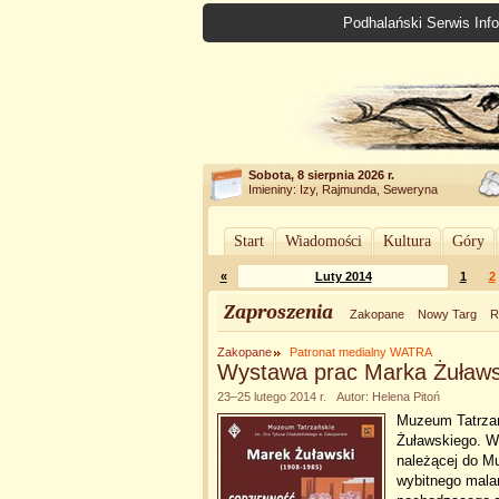
Podhalański Serwis Info
Sobota, 8 sierpnia 2026 r.
Imieniny: Izy, Rajmunda, Seweryna
Start
Wiadomości
Kultura
Góry
«
Luty 2014
1
2
Zaproszenia
Zakopane
Nowy Targ
R
Zakopane
Patronat medialny WATRA
Wystawa prac Marka Żuławs
23–25 lutego 2014 r. Autor: Helena Pitoń
Muzeum Tatrzań
Żuławskiego. W 
należącej do Mu
wybitnego mala