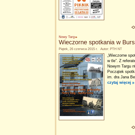
Nowy Targ
Wieczorne spotkania w Bursi
Piątek, 26 czerwca 2015 r. Autor: PTH NT
„Wieczorne spotk
w tle”. Z refer
Nowym Targu nt
Początek spotka
im. dra Jana B
czytaj więcej