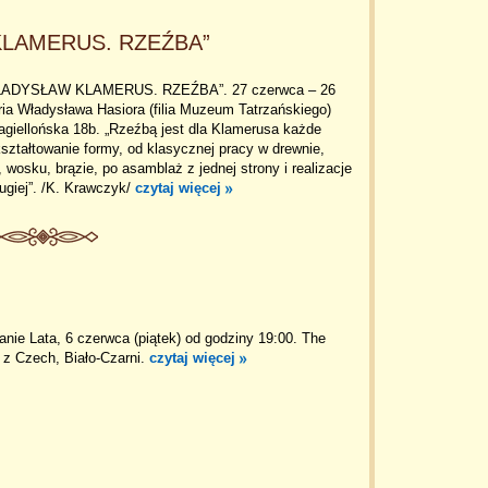
LAMERUS. RZEŹBA”
DYSŁAW KLAMERUS. RZEŹBA”. 27 czerwca – 26
ria Władysława Hasiora (filia Muzeum Tatrzańskiego)
agiellońska 18b. „Rzeźbą jest dla Klamerusa każde
ształtowanie formy, od klasycznej pracy w drewnie,
, wosku, brązie, po asamblaż z jednej strony i realizacje
ugiej”. /K. Krawczyk/
czytaj więcej
tanie Lata, 6 czerwca (piątek) od godziny 19:00. The
 z Czech, Biało-Czarni.
czytaj więcej