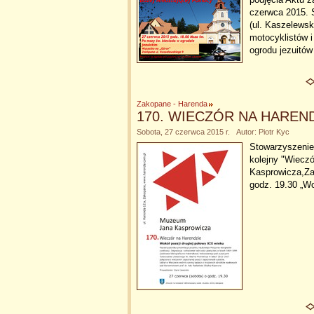
czerwca 2015. 
(ul. Kaszelewsk
motocyklistów 
ogrodu jezuitó
Zakopane - Harenda
170. WIECZÓR NA HAREN
Sobota, 27 czerwca 2015 r. Autor: Piotr Kyc
Stowarzyszenie
kolejny "Wiecz
Kasprowicza,Za
godz. 19.30 „Wo