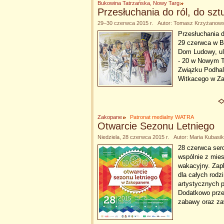
Bukowina Tatrzańska, Nowy Targ
Przesłuchania do ról, do szt
29–30 czerwca 2015 r. Autor: Tomasz Krzyżanows
Przesłuchania d
29 czerwca w Bu
Dom Ludowy, ul
- 20 w Nowym Ta
Związku Podhal
Witkacego w Z
Zakopane
Patronat medialny WATRA
Otwarcie Sezonu Letniego
Niedziela, 28 czerwca 2015 r. Autor: Maria Kubasi
28 czerwca ser
wspólnie z mie
wakacyjny. Zapl
dla całych rodz
artystycznych 
Dodatkowo przez
zabawy oraz za