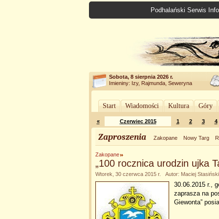
Podhalański Serwis Info
Sobota, 8 sierpnia 2026 r.
Imieniny: Izy, Rajmunda, Seweryna
Start
Wiadomości
Kultura
Góry
«
Czerwiec 2015
1
2
3
4
Zaproszenia
Zakopane
Nowy Targ
R
Zakopane
„100 rocznica urodzin ujka 
Wtorek, 30 czerwca 2015 r. Autor: Maciej Stasiński
30.06.2015 r., 
zaprasza na pos
Giewonta” posi