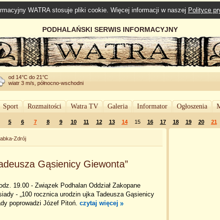
rmacyjny WATRA stosuje pliki cookie. Więcej informacji w naszej
Polityce p
PODHALAŃSKI SERWIS INFORMACYJNY
od 14°C do 21°C
wiatr 3 m/s, północno-wschodni
Sport
Rozmaitości
Watra TV
Galeria
Informator
Ogłoszenia
M
5
6
7
8
9
10
11
12
13
14
15
16
17
18
19
20
21
abka-Zdrój
Tadeusza Gąsienicy Giewonta”
godz. 19.00 - Związek Podhalan Oddział Zakopane
iady - „100 rocznica urodzin ujka Tadeusza Gąsienicy
ady poprowadzi Józef Pitoń.
czytaj więcej