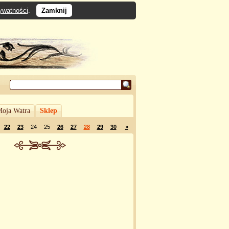
rywatności
.
Zamknij
oja Watra
Sklep
22
23
24
25
26
27
28
29
30
»