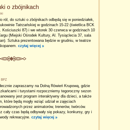
uki o zbójnikach
ki
o ról, do sztuki o zbójnikach odbędą się w poniedziałek,
kowinie Tatrzańskiej w godzinach 15-22 (świetlica BCK
. Kościuszki 87) i we wtorek 30 czerwca w godzinach 10
rgu (Miejski Ośrodek Kultury, Al. Tysiąclecia 37, sala
an). Sztuka prezentowana będzie w grudniu, w teatrze
akopanem.
czytaj więcej
k BPZ
decznie zapraszamy na Dolną Rówień Krupową, gdzie
szkańcami i turystami rozpoczniemy tegoroczny sezon
anowany jest program interaktywny dla dzieci, a także
in, które będą mogły wziąć udział w zajęciach
prowadzonych przez animatorów, trenerów, twórców.
 cały czas będą odbywały się pokazy, konkursy, gry i
wody rekreacyjne.
czytaj więcej