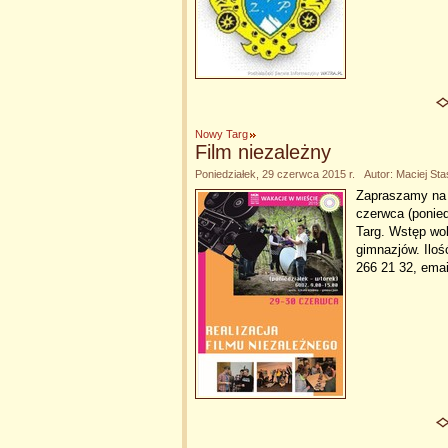
Nowy Targ
Film niezależny
Poniedziałek, 29 czerwca 2015 r. Autor: Maciej Sta
Zapraszamy na w
czerwca (ponie
Targ. Wstęp wol
gimnazjów. Iloś
266 21 32, ema