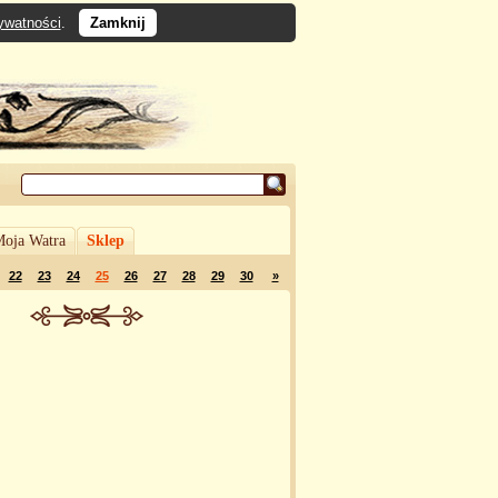
rywatności
.
Zamknij
oja Watra
Sklep
22
23
24
25
26
27
28
29
30
»