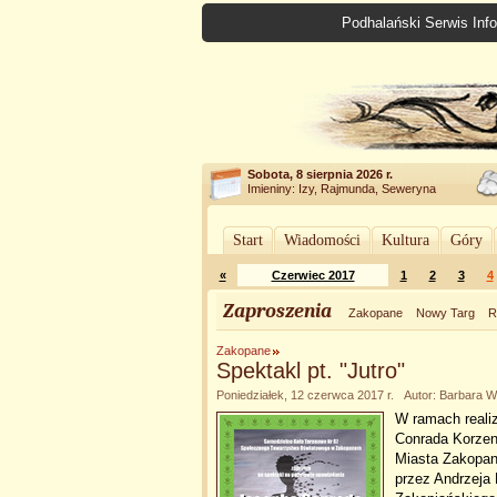
Podhalański Serwis Info
Sobota, 8 sierpnia 2026 r.
Imieniny: Izy, Rajmunda, Seweryna
Start
Wiadomości
Kultura
Góry
«
Czerwiec 2017
1
2
3
4
Zaproszenia
Zakopane
Nowy Targ
R
Zakopane
Spektakl pt. "Jutro"
Poniedziałek, 12 czerwca 2017 r. Autor: Barbara W
W ramach reali
Conrada Korzen
Miasta Zakopan
przez Andrzeja 