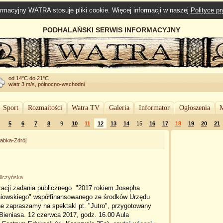
rmacyjny WATRA stosuje pliki cookie. Więcej informacji w naszej
Polityce p
PODHALAŃSKI SERWIS INFORMACYJNY
od 14°C do 21°C
wiatr 3 m/s, północno-wschodni
Sport
Rozmaitości
Watra TV
Galeria
Informator
Ogłoszenia
M
5
6
7
8
9
10
11
12
13
14
15
16
17
18
19
20
21
abka-Zdrój
ilczyńska
zacji zadania publicznego "2017 rokiem Josepha
iowskiego" współfinansowanego ze środków Urzędu
e zapraszamy na spektakl pt. "Jutro", przygotowany
Bieniasa. 12 czerwca 2017, godz. 16.00 Aula