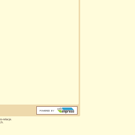
o-relacje.
ch.