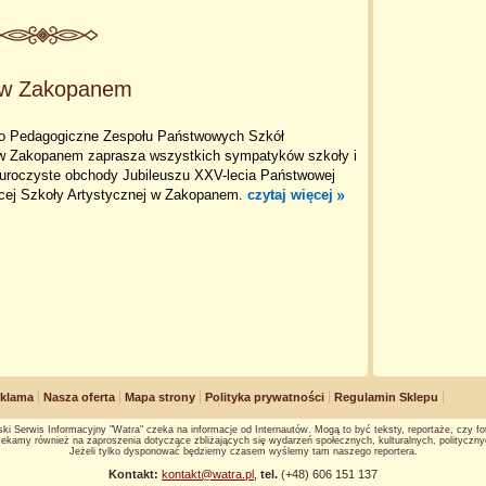
A w Zakopanem
no Pedagogiczne Zespołu Państwowych Szkół
w Zakopanem zaprasza wszystkich sympatyków szkoły i
roczyste obchody Jubileuszu XXV-lecia Państwowej
cej Szkoły Artystycznej w Zakopanem.
czytaj więcej
klama
Nasza oferta
Mapa strony
Polityka prywatności
Regulamin Sklepu
ki Serwis Informacyjny "Watra" czeka na informacje od Internautów. Mogą to być teksty, reportaże, czy fot
ekamy również na zaproszenia dotyczące zbliżających się wydarzeń społecznych, kulturalnych, polityczny
Jeżeli tylko dysponować będziemy czasem wyślemy tam naszego reportera.
Kontakt:
kontakt@watra.pl
,
tel.
(+48) 606 151 137