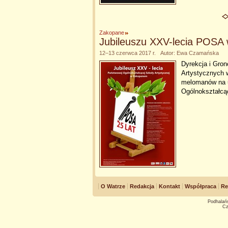
Zakopane
Jubileuszu XXV-lecia POS
12–13 czerwca 2017 r. Autor: Ewa Czamańska
Dyrekcja i Gro
Artystycznych 
melomanów na u
Ogólnokształcą
O Watrze
Redakcja
Kontakt
Współpraca
Re
Podhalańs
Cz