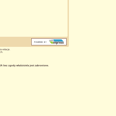
o-relacje.
ch.
 bez zgody właściciela jest zabronione.