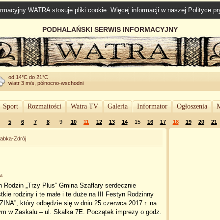
rmacyjny WATRA stosuje pliki cookie. Więcej informacji w naszej
Polityce p
PODHALAŃSKI SERWIS INFORMACYJNY
od 14°C do 21°C
wiatr 3 m/s, północno-wschodni
Sport
Rozmaitości
Watra TV
Galeria
Informator
Ogłoszenia
M
5
6
7
8
9
10
11
12
13
14
15
16
17
18
19
20
21
abka-Zdrój
a
 Rodzin „Trzy Plus” Gmina Szaflary serdecznie
kie rodziny i te małe i te duże na III Festyn Rodzinny
A”, który odbędzie się w dniu 25 czerwca 2017 r. na
ym w Zaskalu – ul. Skałka 7E. Początek imprezy o godz.