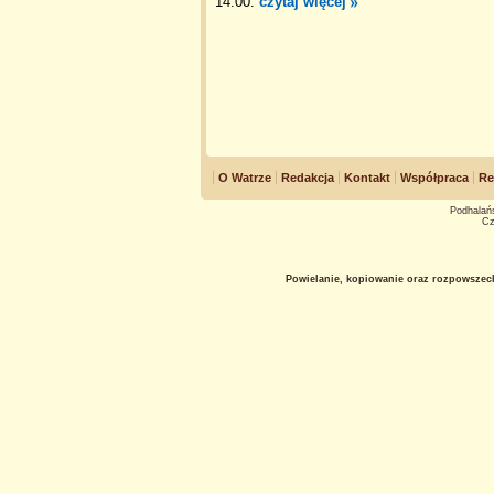
14.00.
czytaj więcej
O Watrze
Redakcja
Kontakt
Współpraca
Re
Podhalańs
Cz
Powielanie, kopiowanie oraz rozpowszec