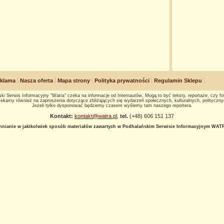
klama
Nasza oferta
Mapa strony
Polityka prywatności
Regulamin Sklepu
ki Serwis Informacyjny "Watra" czeka na informacje od Internautów. Mogą to być teksty, reportaże, czy fot
ekamy również na zaproszenia dotyczące zbliżających się wydarzeń społecznych, kulturalnych, polityczny
Jeżeli tylko dysponować będziemy czasem wyślemy tam naszego reportera.
Kontakt:
kontakt@watra.pl
,
tel.
(+48) 606 151 137
hnianie w jakikolwiek sposób materiałów zawartych w Podhalańskim Serwisie Informacyjnym WATRA