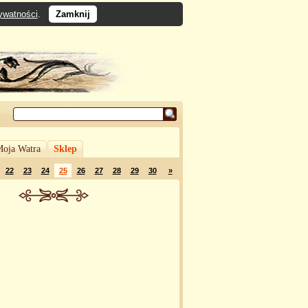
rywatności
.
Zamknij
oja Watra
Sklep
22
23
24
25
26
27
28
29
30
»