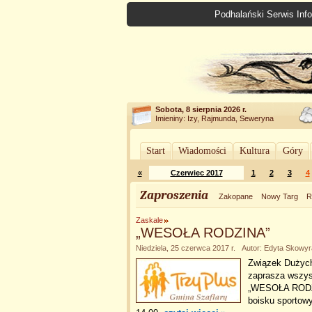
Podhalański Serwis Info
Sobota, 8 sierpnia 2026 r.
Imieniny: Izy, Rajmunda, Seweryna
Start
Wiadomości
Kultura
Góry
«
Czerwiec 2017
1
2
3
4
Zaproszenia
Zakopane
Nowy Targ
R
Zaskale
„WESOŁA RODZINA”
Niedziela, 25 czerwca 2017 r. Autor: Edyta Skowyr
Związek Dużych
zaprasza wszyst
„WESOŁA RODZIN
boisku sportow