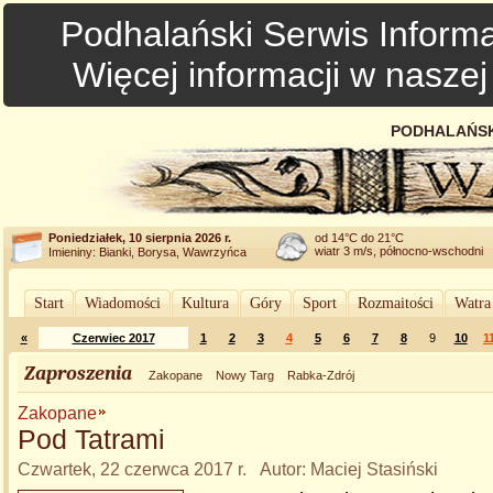
Podhalański Serwis Informa
Więcej informacji w nasze
PODHALAŃSK
Poniedziałek, 10 sierpnia 2026 r.
od 14°C do 21°C
wiatr 3 m/s, północno-wschodni
Imieniny: Bianki, Borysa, Wawrzyńca
Start
Wiadomości
Kultura
Góry
Sport
Rozmaitości
Watra
«
Czerwiec 2017
1
2
3
4
5
6
7
8
9
10
1
Zaproszenia
Zakopane
Nowy Targ
Rabka-Zdrój
Zakopane
Pod Tatrami
Czwartek, 22 czerwca 2017 r. Autor: Maciej Stasiński