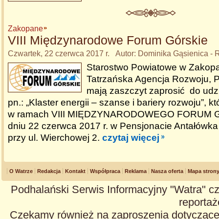
Zakopane
VIII Międzynarodowe Forum Górskie
Czwartek, 22 czerwca 2017 r. Autor: Dominika Gąsienica - 
Starostwo Powiatowe w Zakop
Tatrzańska Agencja Rozwoju, Pr
mają zaszczyt zaprosić do udzi
pn.: „Klaster energii – szanse i bariery rozwoju”, k
w ramach VIII MIĘDZYNARODOWEGO FORUM 
dniu 22 czerwca 2017 r. w Pensjonacie Antałów
przy ul. Wierchowej 2.
czytaj więcej
O Watrze
Redakcja
Kontakt
Współpraca
Reklama
Nasza oferta
Mapa stron
Podhalański Serwis Informacyjny "Watra" cz
reportaże
Czekamy również na zaproszenia dotyczące z