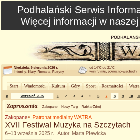
Podhalański Serwis Informa
Więcej informacji w nasze
PODHALAŃSK
Niedziela, 9 sierpnia 2026 r.
od 14°C do 21°C
wiatr 3 m/s, północno-wschodni
Imieniny: Klary, Romana, Rozyny
Start
Wiadomości
Kultura
Góry
Sport
Rozmaitości
Watra
«
Wrzesień 2025
1
2
3
4
5
6
7
8
9
10
1
Zaproszenia
Zakopane
Nowy Targ
Rabka-Zdrój
Zakopane
Patronat medialny WATRA
XVII Festiwal Muzyka na Szczytach
6–13 września 2025 r. Autor: Marta Plewicka