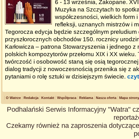
6 - 13 września, Zakopane. XVI
Muzyka na Szczytach to spotkani
współczesności, wielkich form 
refleksji, uznanych mistrzów i 
Tegorocza edycja będzie szczególnym preludium
przyszłorocznych obchodów 150. rocznicy urodzi
Karłowicza – patrona Stowarzyszenia i jednego z
polskich kompozytorów przełomu XIX i XX wieku. 
twórczość i osobowość staną się osią tegorocznej e
dialog tradycji z nowoczesnością przenika się z a
pytaniami o rolę sztuki w dzisiejszym świecie.
czyt
O Watrze
Redakcja
Kontakt
Współpraca
Reklama
Nasza oferta
Mapa stron
Podhalański Serwis Informacyjny "Watra" cz
reportaże
Czekamy również na zaproszenia dotyczące z
p