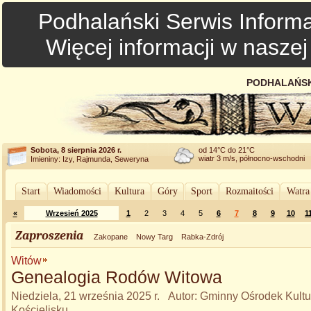
Podhalański Serwis Informa
Więcej informacji w nasze
PODHALAŃSK
Sobota, 8 sierpnia 2026 r.
od 14°C do 21°C
wiatr 3 m/s, północno-wschodni
Imieniny: Izy, Rajmunda, Seweryna
Start
Wiadomości
Kultura
Góry
Sport
Rozmaitości
Watra
«
Wrzesień 2025
1
2
3
4
5
6
7
8
9
10
1
Zaproszenia
Zakopane
Nowy Targ
Rabka-Zdrój
Witów
Genealogia Rodów Witowa
Niedziela, 21 września 2025 r. Autor: Gminny Ośrodek Kult
Kościelisku