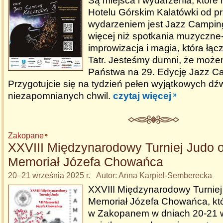
Są miejsca i wydarzenia, które
Hotelu Górskim Kalatówki od pra
wydarzeniem jest Jazz Camping
więcej niż spotkania muzyczne- 
improwizacja i magia, która łąc
Tatr. Jesteśmy dumni, że może
Państwa na 29. Edycję Jazz C
Przygotujcie się na tydzień pełen wyjątkowych dź
niezapomnianych chwil.
czytaj więcej
Zakopane
XXVIII Międzynarodowy Turniej Judo o
Memoriał Józefa Chowańca
20–21 września 2025 r. Autor: Anna Karpiel-Semberecka
XXVIII Międzynarodowy Turniej 
Memoriał Józefa Chowańca, któ
w Zakopanem w dniach 20-21 w