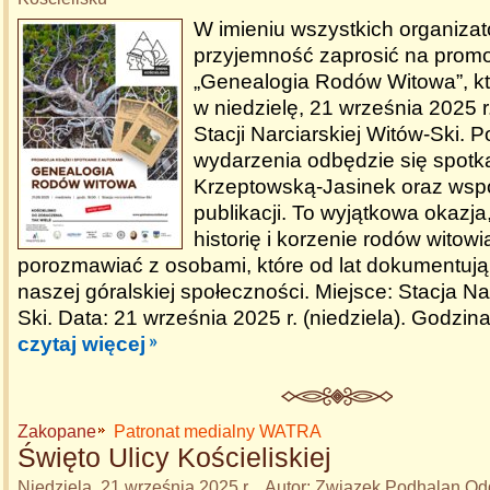
W imieniu wszystkich organiz
przyjemność zaprosić na promo
„Genealogia Rodów Witowa”, kt
w niedzielę, 21 września 2025 r
Stacji Narciarskiej Witów-Ski. 
wydarzenia odbędzie się spotk
Krzeptowską-Jasinek oraz wsp
publikacji. To wyjątkowa okazj
historię i korzenie rodów witowi
porozmawiać z osobami, które od lat dokumentują
naszej góralskiej społeczności. Miejsce: Stacja N
Ski. Data: 21 września 2025 r. (niedziela). Godzina
czytaj więcej
Zakopane
Patronat medialny WATRA
Święto Ulicy Kościeliskiej
Niedziela, 21 września 2025 r. Autor: Związek Podhalan O