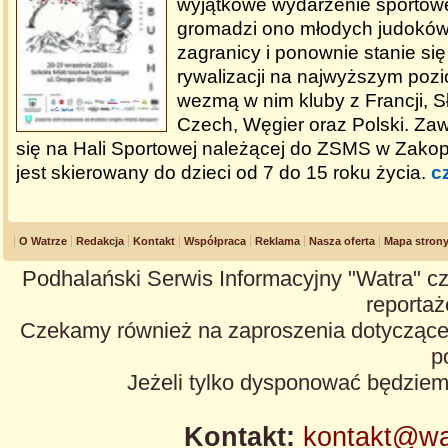
wyjątkowe wydarzenie sportowe
gromadzi ono młodych judoków 
zagranicy i ponownie stanie si
rywalizacji na najwyższym pozi
wezmą w nim kluby z Francji, Sł
Czech, Węgier oraz Polski. Z
się na Hali Sportowej należącej do ZSMS w Zakop
jest skierowany do dzieci od 7 do 15 roku życia.
c
O Watrze
Redakcja
Kontakt
Współpraca
Reklama
Nasza oferta
Mapa stron
Podhalański Serwis Informacyjny "Watra" cz
reportaże
Czekamy również na zaproszenia dotyczące z
p
Jeżeli tylko dysponować będzie
Kontakt:
kontakt@wa