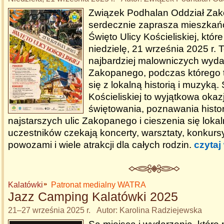
Związek Podhalan Oddział Za
serdecznie zaprasza mieszkańc
Święto Ulicy Kościeliskiej, któr
niedzielę, 21 września 2025 r. 
najbardziej malowniczych wyda
Zakopanego, podczas którego t
się z lokalną historią i muzyką.
Kościeliskiej to wyjątkowa oka
świętowania, poznawania histori
najstarszych ulic Zakopanego i cieszenia się loka
uczestników czekają koncerty, warsztaty, konkurs
powozami i wiele atrakcji dla całych rodzin.
czytaj
Kalatówki
Patronat medialny WATRA
Jazz Camping Kalatówki 2025
21–27 września 2025 r. Autor: Karolina Radziejewska