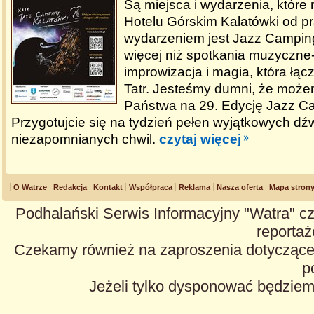
Są miejsca i wydarzenia, które
Hotelu Górskim Kalatówki od pra
wydarzeniem jest Jazz Camping
więcej niż spotkania muzyczne- 
improwizacja i magia, która łąc
Tatr. Jesteśmy dumni, że może
Państwa na 29. Edycję Jazz C
Przygotujcie się na tydzień pełen wyjątkowych dź
niezapomnianych chwil.
czytaj więcej
O Watrze
Redakcja
Kontakt
Współpraca
Reklama
Nasza oferta
Mapa stron
Podhalański Serwis Informacyjny "Watra" cz
reportaże
Czekamy również na zaproszenia dotyczące z
p
Jeżeli tylko dysponować będzie