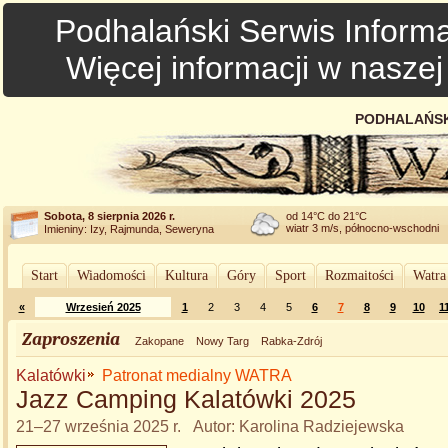
Podhalański Serwis Informa
Więcej informacji w nasze
PODHALAŃSK
Sobota, 8 sierpnia 2026 r.
od 14°C do 21°C
wiatr 3 m/s, północno-wschodni
Imieniny: Izy, Rajmunda, Seweryna
Start
Wiadomości
Kultura
Góry
Sport
Rozmaitości
Watra
«
Wrzesień 2025
1
2
3
4
5
6
7
8
9
10
1
Zaproszenia
Zakopane
Nowy Targ
Rabka-Zdrój
Kalatówki
Patronat medialny WATRA
Jazz Camping Kalatówki 2025
21–27 września 2025 r. Autor: Karolina Radziejewska