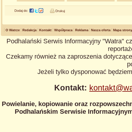
Dodaj do:
Drukuj
O Watrze
Redakcja
Kontakt
Współpraca
Reklama
Nasza oferta
Mapa stron
Podhalański Serwis Informacyjny "Watra" cz
reportaże
Czekamy również na zaproszenia dotyczące z
p
Jeżeli tylko dysponować będzie
Kontakt:
kontakt@wa
Powielanie, kopiowanie oraz rozpowszechn
Podhalańskim Serwisie Informacyjnym