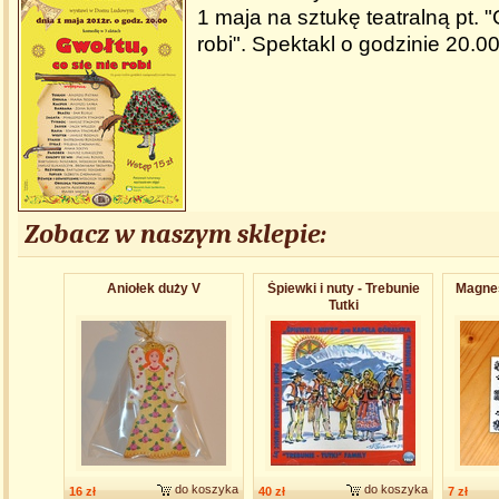
1 maja na sztukę teatralną pt. "
robi". Spektakl o godzinie 20.00
Zobacz w naszym sklepie:
Aniołek duży V
Śpiewki i nuty - Trebunie
Magnes
Tutki
do koszyka
do koszyka
16 zł
40 zł
7 zł