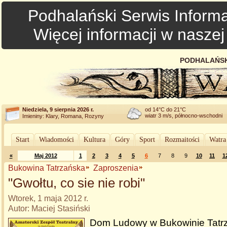
Podhalański Serwis Informa
Więcej informacji w nasze
PODHALAŃSK
Niedziela, 9 sierpnia 2026 r.
od 14°C do 21°C
wiatr 3 m/s, północno-wschodni
Imieniny: Klary, Romana, Rozyny
Start
Wiadomości
Kultura
Góry
Sport
Rozmaitości
Watra
«
Maj 2012
1
2
3
4
5
6
7
8
9
10
11
1
Bukowina Tatrzańska
Zaproszenia
"Gwołtu, co sie nie robi"
Wtorek, 1 maja 2012 r.
Autor: Maciej Stasiński
Dom Ludowy w Bukowinie Tatrz