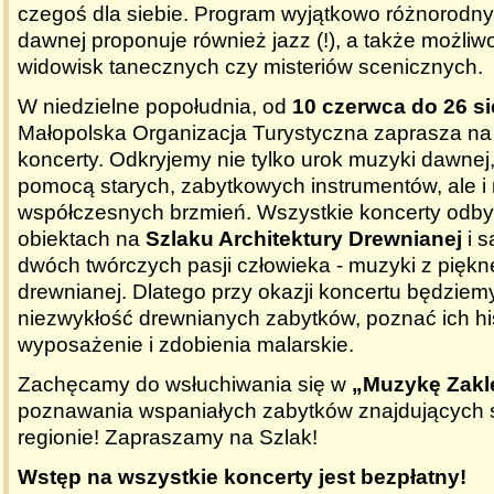
czegoś dla siebie. Program wyjątkowo różnorodny
dawnej proponuje również jazz (!), a także możliw
widowisk tanecznych czy misteriów scenicznych.
W niedzielne popołudnia, od
10 czerwca do 26 si
Małopolska Organizacja Turystyczna zaprasza na
koncerty. Odkryjemy nie tylko urok muzyki dawne
pomocą starych, zabytkowych instrumentów, ale i
współczesnych brzmień. Wszystkie koncerty odby
obiektach na
Szlaku Architektury Drewnianej
i s
dwóch twórczych pasji człowieka - muzyki z piękn
drewnianej. Dlatego przy okazji koncertu będziem
niezwykłość drewnianych zabytków, poznać ich hi
wyposażenie i zdobienia malarskie.
Zachęcamy do wsłuchiwania się w
„Muzykę Zakl
poznawania wspaniałych zabytków znajdujących 
regionie! Zapraszamy na Szlak!
Wstęp na wszystkie koncerty jest bezpłatny!