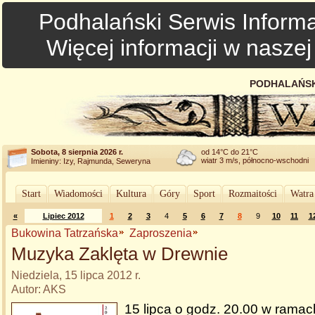
Podhalański Serwis Informa
Więcej informacji w nasze
PODHALAŃSK
Sobota, 8 sierpnia 2026 r.
od 14°C do 21°C
wiatr 3 m/s, północno-wschodni
Imieniny: Izy, Rajmunda, Seweryna
Start
Wiadomości
Kultura
Góry
Sport
Rozmaitości
Watra
«
Lipiec 2012
1
2
3
4
5
6
7
8
9
10
11
1
Bukowina Tatrzańska
Zaproszenia
Muzyka Zaklęta w Drewnie
Niedziela, 15 lipca 2012 r.
Autor: AKS
15 lipca o godz. 20.00 w rama