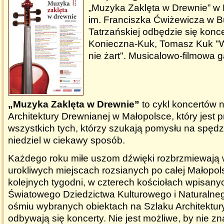
„Muzyka Zaklęta w Drewnie” 
im. Franciszka Ćwiżewicza w B
Tatrzańskiej odbędzie się konc
Konieczna-Kuk, Tomasz Kuk "W
nie żart". Musicalowo-filmowa g
„Muzyka Zakl
ę
ta w Drewnie”
to cykl koncertów 
Architektury Drewnianej w Małopolsce, który jest 
wszystkich tych, którzy szukają pomysłu na spędz
niedziel w ciekawy sposób.
Każdego roku miłe uszom dźwięki rozbrzmiewają
urokliwych miejscach rozsianych po całej Małopol
kolejnych tygodni, w czterech kościołach wpisanyc
Światowego Dziedzictwa Kulturowego i Natural
ośmiu wybranych obiektach na Szlaku Architektur
odbywają się koncerty. Nie jest możliwe, by nie z