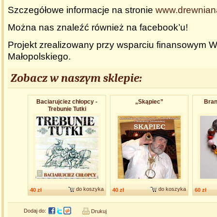
Szczegółowe informacje na stronie
www.drewniana
Można nas znaleźć również na facebook’u!
Projekt zrealizowany przy wsparciu finansowym 
Małopolskiego.
Zobacz w naszym sklepie:
Baciarujciez chłopcy -
„Skąpiec”
Bran
Trebunie Tutki
do koszyka
do koszyka
40 zł
40 zł
60 zł
Dodaj do:
Drukuj