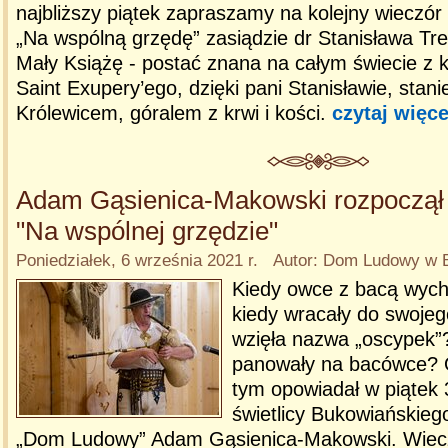
najbliższy piątek zapraszamy na kolejny wieczór 
„Na wspólną grzędę” zasiądzie dr Stanisława Tre
Mały Książę - postać znana na całym świecie z k
Saint Exupery’ego, dzięki pani Stanisławie, stan
Królewicem, góralem z krwi i kości.
czytaj więce
Adam Gąsienica-Makowski rozpoczął 
"Na wspólnej grzędzie"
Poniedziałek, 6 września 2021 r. Autor: Dom Ludowy w B
Kiedy owce z bacą wycho
kiedy wracały do swoje
wzięła nazwa „oscypek”
panowały na bacówce? O 
tym opowiadał w piątek 
świetlicy Bukowiańskieg
„Dom Ludowy” Adam Gąsienica-Makowski. Wiecz