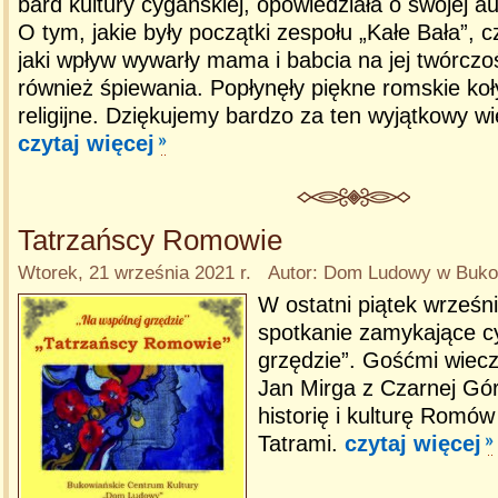
bard kultury cygańskiej, opowiedziała o swojej au
O tym, jakie były początki zespołu „Kałe Bała”, c
jaki wpływ wywarły mama i babcia na jej twórczo
również śpiewania. Popłynęły piękne romskie koły
religijne. Dziękujemy bardzo za ten wyjątkowy wi
czytaj więcej
Tatrzańscy Romowie
Wtorek, 21 września 2021 r. Autor: Dom Ludowy w Bukow
W ostatni piątek wrześ
spotkanie zamykające cy
grzędzie”. Gośćmi wiecz
Jan Mirga z Czarnej Góry
historię i kulturę Romó
Tatrami.
czytaj więcej