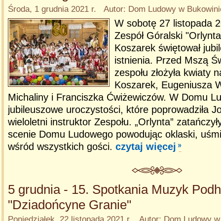
Środa, 1 grudnia 2021 r. Autor: Dom Ludowy w Bukowinie
W sobotę 27 listopada 2
Zespół Góralski "Orlynta
Koszarek świętował jubil
istnienia. Przed Mszą Ś
zespołu złożyła kwiaty 
Koszarek, Eugeniusza W
Michaliny i Franciszka Ćwiżewiczów. W Domu L
jubileuszowe uroczystości, które poprowadziła 
wieloletni instruktor Zespołu. „Orlynta” zatańczył
scenie Domu Ludowego powodując oklaski, uśmi
wśród wszystkich gości.
czytaj więcej
5 grudnia - 15. Spotkania Muzyk Podh
"Dziadońcyne Granie"
Poniedziałek, 22 listopada 2021 r. Autor: Dom Ludowy w