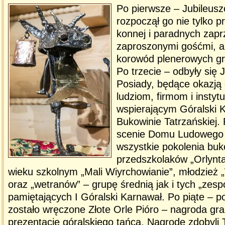
Po pierwsze – Jubileusz
rozpoczął go nie tylko p
konnej i paradnych zapr
zaproszonymi gośćmi, a
korowód plenerowych gr
Po trzecie – odbyły się 
Posiady, będące okazją
ludziom, firmom i instyt
wspierającym Góralski 
Bukowinie Tatrzańskiej.
scenie Domu Ludowego 
wszystkie pokolenia buk
przedszkolaków „Orlynta
wieku szkolnym „Mali Wiyrchowianie”, młodzież 
oraz „wetranów” – grupę średnią jak i tych „zes
pamiętających I Góralski Karnawał. Po piąte – p
zostało wręczone Złote Orle Pióro – nagroda gra
prezentację góralskiego tańca. Nagrodę zdobyli 