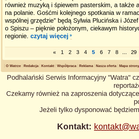
również muzyką i śpiewem pasterskim, a także 
na polanie. Gośćmi kolejnego spotkania w ramac
wspólnej grzędzie” będą Sylwia Plucińska i Józ
o Spiszu – pięknie położonym, ciekawym historyc
regionie.
czytaj więcej
5
«
1
2
3
4
6
7
8
...
29
O Watrze
Redakcja
Kontakt
Współpraca
Reklama
Nasza oferta
Mapa stron
Podhalański Serwis Informacyjny "Watra" cz
reportaże
Czekamy również na zaproszenia dotyczące z
p
Jeżeli tylko dysponować będzie
Kontakt:
kontakt@wa