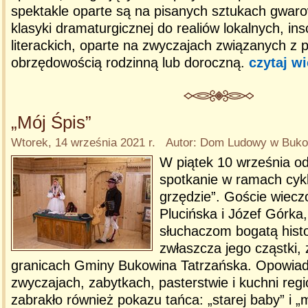
spektakle oparte są na pisanych sztukach gwaro
klasyki dramaturgicznej do realiów lokalnych, ins
literackich, oparte na zwyczajach związanych z p
obrzędowością rodzinną lub doroczną.
czytaj wi
„Mój Śpis”
Wtorek, 14 września 2021 r. Autor: Dom Ludowy w Bukow
W piątek 10 września od
spotkanie w ramach cyk
grzędzie”. Goście wieczo
Plucińska i Józef Górka, 
słuchaczom bogatą histo
zwłaszcza jego cząstki, 
granicach Gminy Bukowina Tatrzańska. Opowiadal
zwyczajach, zabytkach, pasterstwie i kuchni regi
zabrakło również pokazu tańca: „starej baby” i „