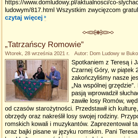
https://www.domludowy.pl/aktualnosci/co-slych
ludowym/817.html Wszystkim zwycięzcom gratu
czytaj więcej
„Tatrzańscy Romowie”
Wtorek, 28 września 2021 r. Autor: Dom Ludowy w Bukow
Spotkaniem z Teresą i 
Czarnej Góry, w piątek 
zakończyliśmy nasze je
„Na wspólnej grzędzie”.
pasją wprowadził słucha
zawiłe losy Romów, węd
od czasów starożytności. Przedstawił ich kulturę
obrzędy oraz nakreślił losy swojej rodziny. Przy
romskich kowali i muzykantów. Zaprezentował t
oraz bajki pisane w języku romskim. Pani Teresa