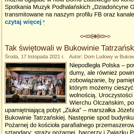
Spotkania Muzyk Podhalańskich „Dziadońcyne G
transmitowane na naszym profilu FB oraz kanal
czytaj więcej
Tak świętowali w Bukowinie Tatrzańsk
Środa, 17 listopada 2021 r. Autor: Dom Ludowy w Bukowi
Niepodległa Polska – po
dumy, ale również powi
zobowiązanie, by pamięt
którym możemy cieszyć 
wolnością. Uroczystości
Wierchu Olczańskim, pod
upamiętniającą pobyt „Ziuka” – marszałka Józef
Bukowinie Tatrzańskiej. Następnie spod budynku
Pożarnej do kościoła parafialnego przemaszero
sztandary: straży pożarnej, harcerzy i Związku 