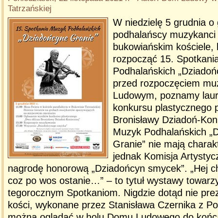
Tatrzańskiej
W niedzielę 5 grudnia o
podhalańscy muzykanci 
bukowiańskim kościele,
rozpocząć 15. Spotkani
Podhalańskich „Dziadoń
przed rozpoczęciem m
Ludowym, poznamy lau
konkursu plastycznego p
Bronisławy Dziadoń-Koni
Muzyk Podhalańskich „
Granie” nie mają charak
jednak Komisja Artystyc
nagrodę honorową „Dziadońcyn smycek”. „Hej ch
coz po wos ostanie…” – to tytuł wystawy towarz
tegorocznym Spotkaniom. Nigdzie dotąd nie pre
kości, wykonane przez Stanisława Czernika z Po
można oglądać w holu Domu Ludowego do końca 