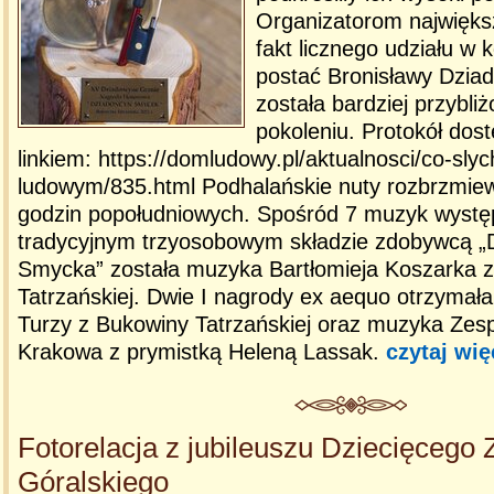
Organizatorom najwięks
fakt licznego udziału w 
postać Bronisławy Dzia
została bardziej przybl
pokoleniu. Protokół dost
linkiem: https://domludowy.pl/aktualnosci/co-sl
ludowym/835.html Podhalańskie nuty rozbrzmie
godzin popołudniowych. Spośród 7 muzyk wystę
tradycyjnym trzyosobowym składzie zdobywcą 
Smycka” została muzyka Bartłomieja Koszarka 
Tatrzańskiej. Dwie I nagrody ex aequo otrzyma
Turzy z Bukowiny Tatrzańskiej oraz muzyka Zesp
Krakowa z prymistką Heleną Lassak.
czytaj wię
Fotorelacja z jubileuszu Dziecięcego 
Góralskiego