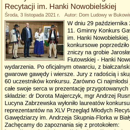
Recytacji im. Hanki Nowobielskiej
Środa, 3 listopada 2021 r. Autor: Dom Ludowy w Bukowin
W dniu 29 października 
11. Gminny Konkurs Gaw
im. Hanki Nowobielskiej
konkursowe poprzedziło 
zniczy na grobie Jarosł
Fiutowskiej - Hanki Nowo
wydarzenia. Po oficjalnym otwarciu, z białczańsk
gwarowe gawędy i wiersze. Jury z radością i sk
60 uczestników konkursu. Zarówno Ci najmłodsi ja
całe swoje serca w prezentację przygotowanych
składzie: dr Dorota Majerczyk, mgr Andrzej Rus
Lucyna Zabrzewska wyłoniło laureatów konkursu
reprezentantów na XLV Przegląd Młodych Recyta
Gawędziarzy im. Andrzeja Skupnia-Florka w Bia
Zachęcamy do zapoznania się z protokołem: