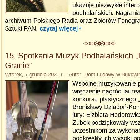
ukazuje niezwykłe interp
podhalańskich. Nagrani
archiwum Polskiego Radia oraz Zbiorów Fonograf
Sztuki PAN.
czytaj więcej
15. Spotkania Muzyk Podhalańskich 
Granie”
Wtorek, 7 grudnia 2021 r. Autor: Dom Ludowy w Bukowini
Wspólne muzykowanie p
wręczenie nagród laur
konkursu plastycznego 
Bronisławy Dziadoń-Koni
jury: Elżbieta Hodorowi
Zubek podziękowały ws
uczestnikom za wykonan
podkreśliły ich wysoki p