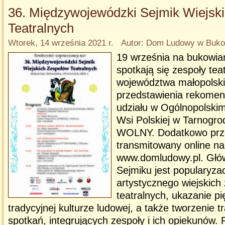
36. Międzywojewódzki Sejmik Wiejsk
Teatralnych
Wtorek, 14 września 2021 r. Autor: Dom Ludowy w Bukow
19 września na bukowiań
spotkają się zespoły tea
województwa małopolski
przedstawienia rekome
udziału w Ogólnopolski
Wsi Polskiej w Tarnogr
WOLNY. Dodatkowo prze
transmitowany online na 
www.domludowy.pl. Gł
Sejmiku jest popularyza
artystycznego wiejskich
teatralnych, ukazanie p
tradycyjnej kulturze ludowej, a także tworzenie tr
spotkań, integrujących zespoły i ich opiekunów.