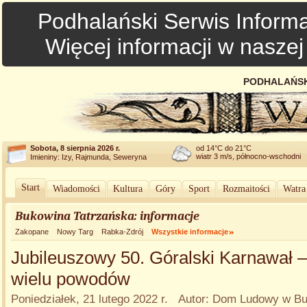
Podhalański Serwis Informa
Więcej informacji w nasze
PODHALAŃSK
Sobota, 8 sierpnia 2026 r.
od 14°C do 21°C
wiatr 3 m/s, północno-wschodni
Imieniny: Izy, Rajmunda, Seweryna
Start
Wiadomości
Kultura
Góry
Sport
Rozmaitości
Watra
Bukowina Tatrzańska: informacje
Zakopane
Nowy Targ
Rabka-Zdrój
Wszystkie informacje
Jubileuszowy 50. Góralski Karnawał 
wielu powodów
Poniedziałek, 21 lutego 2022 r. Autor: Dom Ludowy w Bu