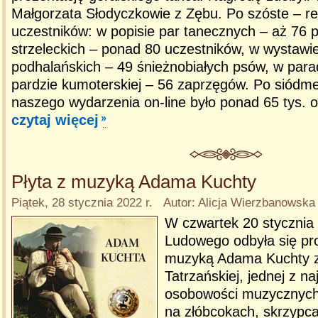
Małgorzata Słodyczkowie z Zębu. Po szóste – re
uczestników: w popisie par tanecznych – aż 76 
strzeleckich – ponad 80 uczestników, w wystaw
podhalańskich – 49 śnieżnobiałych psów, w parad
pardzie kumoterskiej – 56 zaprzęgów. Po siódm
naszego wydarzenia on-line było ponad 65 tys. 
czytaj więcej
Płyta z muzyką Adama Kuchty
Piątek, 28 stycznia 2022 r. Autor: Alicja Wierzbanowska
W czwartek 20 stycznia
Ludowego odbyła się pr
muzyką Adama Kuchty 
Tatrzańskiej, jednej z n
osobowości muzycznych
na złóbcokach, skrzypc