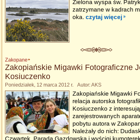
Zielona wyspa św. Patryka
zatrzymane w kadrach m
oka.
czytaj więcej
Zakopane
Zakopiańskie Migawki Fotograficzne J
Kosiuczenko
Poniedziałek, 12 marca 2012 r. Autor: AKS
Zakopiańskie Migawki Fo
relacja autorska fotograf
Kosiuczenko z interesuj
zarejestrowanych apara
pobytu autora w Zakopan
Należały do nich: Dudask
Czwartek, Parada Gazdowska i wyścigi kumotere