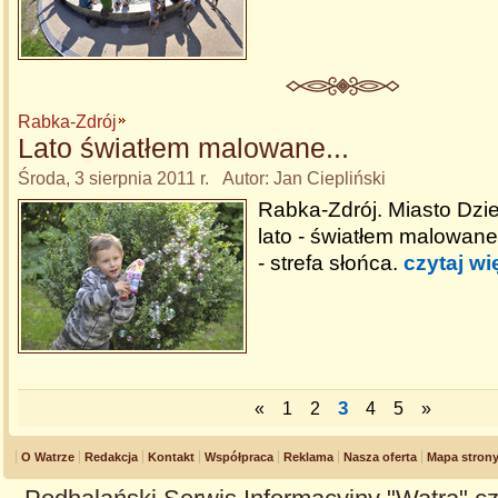
Rabka-Zdrój
Lato światłem malowane...
Środa, 3 sierpnia 2011 r. Autor: Jan Ciepliński
Rabka-Zdrój. Miasto Dzie
lato - światłem malowane
- strefa słońca.
czytaj wi
3
«
1
2
4
5
»
O Watrze
Redakcja
Kontakt
Współpraca
Reklama
Nasza oferta
Mapa stron