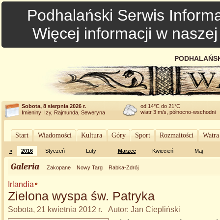
Podhalański Serwis Informa
Więcej informacji w nasze
PODHALAŃSK
Sobota, 8 sierpnia 2026 r.
od 14°C do 21°C
wiatr 3 m/s, północno-wschodni
Imieniny: Izy, Rajmunda, Seweryna
Start
Wiadomości
Kultura
Góry
Sport
Rozmaitości
Watra
«
2016
Styczeń
Luty
Marzec
Kwiecień
Maj
Galeria
Zakopane
Nowy Targ
Rabka-Zdrój
Irlandia
Zielona wyspa św. Patryka
Sobota, 21 kwietnia 2012 r. Autor: Jan Ciepliński