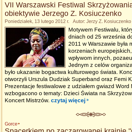
VII Warszawski Festiwal Skrzyżowania
obiektywie Jerzego Z. Kosiuczenko
Poniedziałek, 13 lutego 2012 r. Autor: Jerzy Z. Kosiuczenko
Motywem Festiwalu, który
dniach od 25 września d
2011 w Warszawie była 
korzeniach europejskich,
wpływom innych, pozaeur
Jednym z celów organiza
było ukazanie bogactwa kulturowego świata. Konc
otworzyli Urszula Dudziak Superband oraz Femi K
Prezentacje festiwalowe z udziałem gwiazd Word 
wzbogacono o tematy: Dzieci Świata na Skrzyżowa
Koncert Mistrzów.
czytaj więcej
Gorce
Spacerkiem po zaczarowanej krainie "