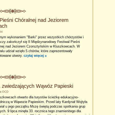
Pieśni Chóralnej nad Jeziorem
ach
ski
nym wykonaniem "Barki" przez wszystkich chórzystów i
czy zakończył się II Międzynarodowy Festiwal Pieśni
lnej nad Jeziorem Czorsztyńskim w Kluszkowcach. W
alu udział wzięło 5 chórów, które zaprezentowały
otowane utwory.
czytaj więcej
a zwiedzających Wąwóz Papieski
nka OCD
szkowcach otwarto dla turystów ścieżkę edukacyjno-
odniczą w Wąwozie Papieskim. Przed laty Kardynał Wojtyła
iał u jego początku Mszę świętą podczas spotkania grup
ch. 9 lipca minęła 33. rocznica tego znamienitego dla