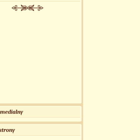
 medialny
strony