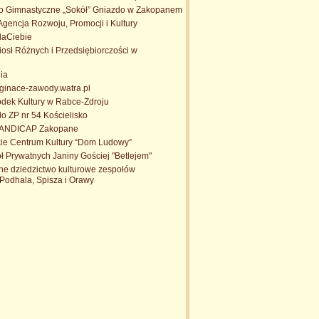
o Gimnastyczne „Sokół” Gniazdo w Zakopanem
Agencja Rozwoju, Promocji i Kultury
aCiebie
sł Różnych i Przedsiębiorczości w
ia
.ginace-zawody.watra.pl
odek Kultury w Rabce-Zdroju
o ZP nr 54 Kościelisko
HANDICAP Zakopane
ie Centrum Kultury “Dom Ludowy”
ł Prywatnych Janiny Gościej "Betlejem"
ne dziedzictwo kulturowe zespołów
Podhala, Spisza i Orawy