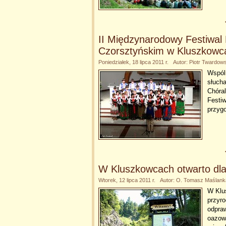
II Międzynarodowy Festiwal 
Czorsztyńskim w Kluszkowc
Poniedziałek, 18 lipca 2011 r. Autor: Piotr Twardow
Wspól
słucha
Chóra
Festiw
przyg
W Kluszkowcach otwarto dl
Wtorek, 12 lipca 2011 r. Autor: O. Tomasz Maśla
W Klu
przyr
odpraw
oazowy