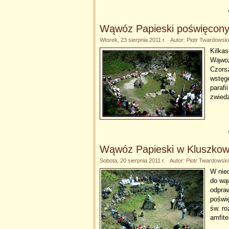
Wąwóz Papieski poświęcony i
Wtorek, 23 sierpnia 2011 r. Autor: Piotr Twardowski
Kilkas
Wąwoz
Czorsz
wstęg
parafi
zwied
Wąwóz Papieski w Kluszkowc
Sobota, 20 sierpnia 2011 r. Autor: Piotr Twardowski
W nied
do wą
odpraw
poświ
św. ro
amfite