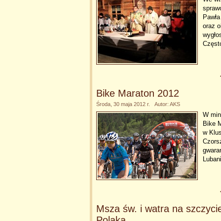
sprawo
Pawła 
oraz o
wygłos
Częst
Bike Maraton 2012
Środa, 30 maja 2012 r. Autor: AKS
W mini
Bike 
w Klus
Czors
gwaran
Luban
Msza św. i watra na szczyci
Polaka