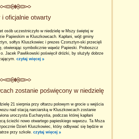
 oficjalnie otwarty
et osób uczestniczyło w niedzielę w Mszy świętej w
ie Papieskim w Kluszkowcach. Kapłani, wójt gminy
tyn, sołtys Kluszkowiec i prezes Czorsztyn-ski przecięli
ę, otwierając symbolicznie wąwóz Papieski. Proboszcz
i o. Jacek Pawlikowski poświęcił dróżki, by służyły dobrze
zającym.
czytaj więcej
ach zostanie poświęcony w niedzielę
zielę 21 sierpnia przy ołtarzu polowym w grocie u wejścia
wozu nad stacją narciarską w Kluszkowcach zostanie
iona uroczysta Eucharystia, podczas której kapłani
ęcą ścieżki nowo otwartego papieskiego wąwozu. Ta Msza
zpocznie Dzień Kluszkowiec, który odbywać się będzie w
atrze przy szkole.
czytaj więcej