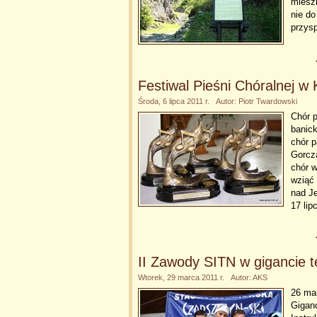
miesz
nie do
przys
Festiwal Pieśni Chóralnej 
Środa, 6 lipca 2011 r. Autor: Piotr Twardowski
Chór p
banick
chór p
Gorcza
chór w
wziąć 
nad J
17 lip
II Zawody SITN w gigancie
Wtorek, 29 marca 2011 r. Autor: AKS
26 ma
Gigan