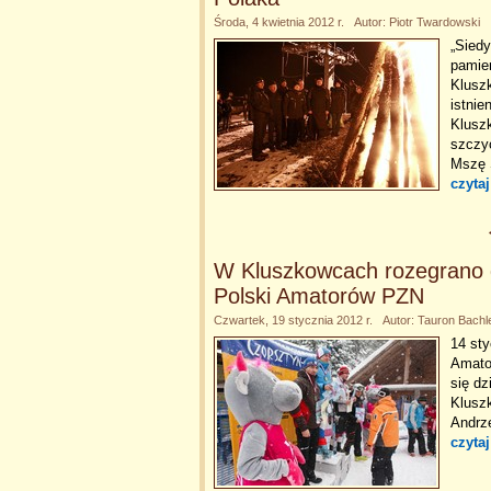
Środa, 4 kwietnia 2012 r. Autor: Piotr Twardowski
„Siedy
pamie
Kluszk
istnie
Kluszk
szczyc
Mszę Ś
czytaj
W Kluszkowcach rozegrano d
Polski Amatorów PZN
Czwartek, 19 stycznia 2012 r. Autor: Tauron Bachl
14 sty
Amato
się dz
Klusz
Andrz
czytaj