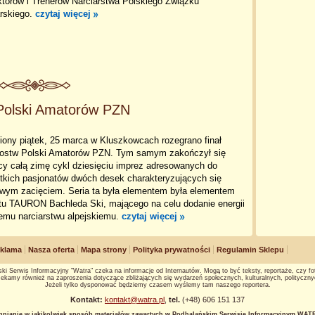
ktorów i Trenerów Narciarstwa Polskiego Związku
arskiego.
czytaj więcej
 Polski Amatorów PZN
iony piątek, 25 marca w Kluszkowcach rozegrano finał
zostw Polski Amatorów PZN. Tym samym zakończył się
cy całą zimę cykl dziesięciu imprez adresowanych do
tkich pasjonatów dwóch desek charakteryzujących się
owym zacięciem. Seria ta była elementem była elementem
ktu TAURON Bachleda Ski, mającego na celu dodanie energii
iemu narciarstwu alpejskiemu.
czytaj więcej
klama
Nasza oferta
Mapa strony
Polityka prywatności
Regulamin Sklepu
ki Serwis Informacyjny "Watra" czeka na informacje od Internautów. Mogą to być teksty, reportaże, czy fot
ekamy również na zaproszenia dotyczące zbliżających się wydarzeń społecznych, kulturalnych, polityczny
Jeżeli tylko dysponować będziemy czasem wyślemy tam naszego reportera.
Kontakt:
kontakt@watra.pl
,
tel.
(+48) 606 151 137
hnianie w jakikolwiek sposób materiałów zawartych w Podhalańskim Serwisie Informacyjnym WATRA