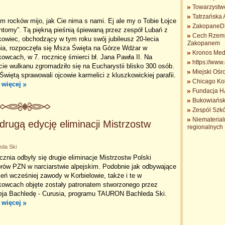
Towarzystw
Tatrzańska 
m rocków mijo, jak Cie nima s nami. Ej ale my o Tobie Łojce
ZakopaneDl
ntomy”. Tą piękną pieśnią śpiewaną przez zespół Lubań z
Cech Rzemio
owiec, obchodzący w tym roku swój jubileusz 20-lecia
Zakopanem
nia, rozpoczęła się Msza Święta na Górze Wdżar w
Kronos Med
owcach, w 7. rocznicę śmierci bł. Jana Pawła II. Na
https://www
ie wulkanu zgromadziło się na Eucharystii blisko 300 osób.
Miejski Ośr
więtą sprawowali ojcowie karmelici z kluszkowickiej parafii.
Chicago Koł
 więcej
Fundacja 
Bukowiańsk
Zespól Szkó
Niematerial
rugą edycję eliminacji Mistrzostw
regionalnych 
eda Ski
cznia odbyły się drugie eliminacje Mistrzostw Polski
rów PZN w narciarstwie alpejskim. Podobnie jak odbywające
ień wcześniej zawody w Korbielowie, także i te w
kowcach objęte zostały patronatem stworzonego przez
eja Bachledę - Curusia, programu TAURON Bachleda Ski.
 więcej