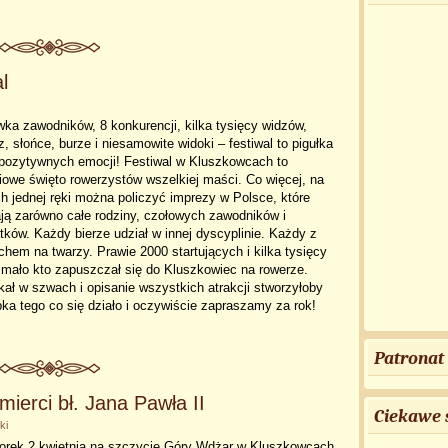
l
ka zawodników, 8 konkurencji, kilka tysięcy widzów,
, słońce, burze i niesamowite widoki – festiwal to pigułka
 pozytywnych emocji! Festiwal w Kluszkowcach to
iowe święto rowerzystów wszelkiej maści. Co więcej, na
h jednej ręki można policzyć imprezy w Polsce, które
ją zarówno całe rodziny, czołowych zawodników i
atków. Każdy bierze udział w innej dyscyplinie. Każdy z
hem na twarzy. Prawie 2000 startujących i kilka tysięcy
 mało kto zapuszczał się do Kluszkowiec na rowerze.
ał w szwach i opisanie wszystkich atrakcji stworzyłoby
ka tego co się działo i oczywiście zapraszamy za rok!
Patronat
ierci bł. Jana Pawła II
Ciekawe 
ki
orek 2 kwietnia na szczycie Góry Wdżar w Kluszkowcach