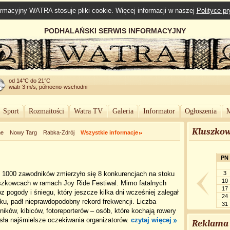
rmacyjny WATRA stosuje pliki cookie. Więcej informacji w naszej
Polityce p
PODHALAŃSKI SERWIS INFORMACYJNY
od 14°C do 21°C
wiatr 3 m/s, północno-wschodni
Sport
Rozmaitości
Watra TV
Galeria
Informator
Ogłoszenia
M
Kluszkow
ne
Nowy Targ
Rabka-Zdrój
Wszystkie informacje
PN
 1000 zawodników zmierzyło się 8 konkurencjach na stoku
3
10
szkowcach w ramach Joy Ride Festiwal. Mimo fatalnych
17
z pogody i śniegu, który jeszcze kilka dni wcześniej zalegał
24
ku, padł nieprawdopodobny rekord frekwencji. Liczba
31
ików, kibiców, fotoreporterów – osób, które kochają rowery
sła najśmielsze oczekiwania organizatorów.
czytaj więcej
Reklama