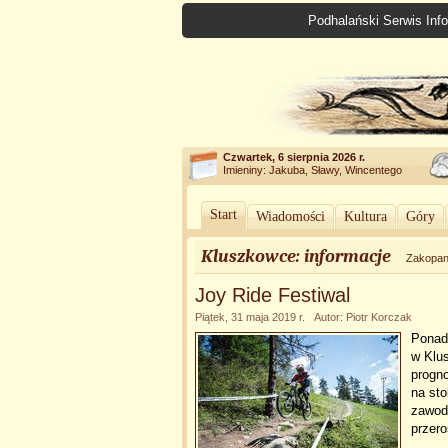
Podhalański Serwis Info
Czwartek, 6 sierpnia 2026 r.
Imieniny: Jakuba, Sławy, Wincentego
Start
Wiadomości
Kultura
Góry
Kluszkowce: informacje
Zakopa
Joy Ride Festiwal
Piątek, 31 maja 2019 r. Autor: Piotr Korczak
Ponad
w Klu
progno
na sto
zawodn
przero