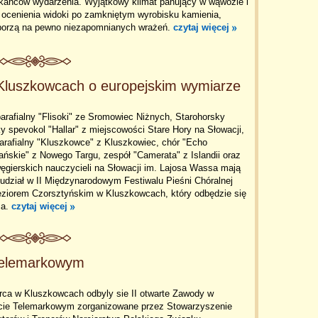
kańców wydarzenia. Wyjątkowy klimat panujący w wąwozie i
 ocenienia widoki po zamkniętym wyrobisku kamienia,
porzą na pewno niezapomnianych wrażeń.
czytaj więcej
w Kluszkowcach o europejskim wymiarze
arafialny "Flisoki" ze Sromowiec Niżnych, Starohorsky
y spevokol "Hallar" z miejscowości Stare Hory na Słowacji,
arafialny "Kluszkowce" z Kluszkowiec, chór "Echo
ńskie" z Nowego Targu, zespół "Camerata" z Islandii oraz
ęgierskich nauczycieli na Słowacji im. Lajosa Wassa mają
udział w II Międzynarodowym Festiwalu Pieśni Chóralnej
eziorem Czorsztyńskim w Kluszkowcach, który odbędzie się
ca.
czytaj więcej
 telemarkowym
rca w Kluszkowcach odbyly sie II otwarte Zawody w
cie Telemarkowym zorganizowane przez Stowarzyszenie