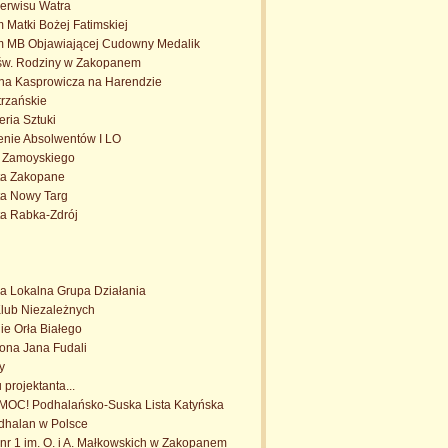
erwisu Watra
 Matki Bożej Fatimskiej
m MB Objawiającej Cudowny Medalik
jśw. Rodziny w Zakopanem
a Kasprowicza na Harendzie
rzańskie
eria Sztuki
enie Absolwentów I LO
. Zamoyskiego
ta Zakopane
ta Nowy Targ
ta Rabka-Zdrój
a Lokalna Grupa Działania
Klub Niezależnych
e Orła Białego
trona Jana Fudali
y
projektanta...
OC! Podhalańsko-Suska Lista Katyńska
dhalan w Polsce
r 1 im. O. i A. Małkowskich w Zakopanem