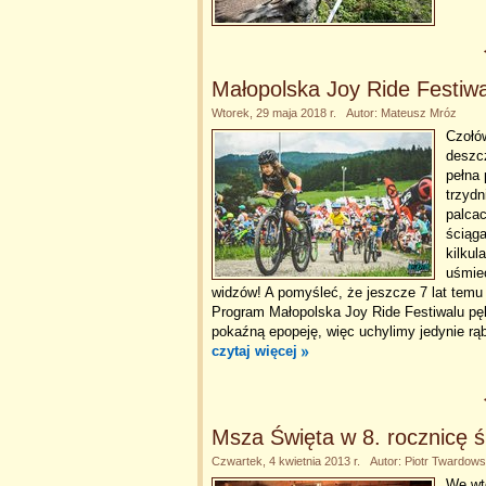
Małopolska Joy Ride Festiwa
Wtorek, 29 maja 2018 r. Autor: Mateusz Mróz
Czołów
deszcz
pełna
trzydn
palcac
ściąga
kilkul
uśmiec
widzów! A pomyśleć, że jeszcze 7 lat temu
Program Małopolska Joy Ride Festiwalu pęk
pokaźną epopeję, więc uchylimy jedynie rąb
czytaj więcej
Msza Święta w 8. rocznicę śm
Czwartek, 4 kwietnia 2013 r. Autor: Piotr Twardows
We wt