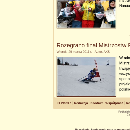
Instru
Narci
Rozegrano finał Mistrzostw
Wtorek, 29 marca 2011 r. Autor: AKS
W min
Mistr
trwają
wszys
sport
proje
polsk
O Watrze
Redakcja
Kontakt
Współpraca
Re
Podhalańs
Cz
Powielanie, kopiowanie oraz rozpowszec