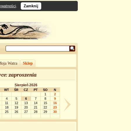
rywatności
.
Zamknij
oja Watra
Sklep
ce: zaproszenia
Sierpień 2026
WT
ŚR
CZ
PT
SO
N
1
2
4
5
6
7
8
9
11
12
13
14
15
16
18
19
20
21
22
23
25
26
27
28
29
30