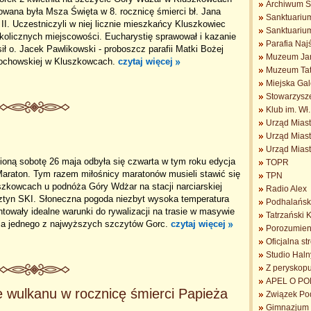
Archiwum S
wana była Msza Święta w 8. rocznicę śmierci bł. Jana
Sanktuarium
II. Uczestniczyli w niej licznie mieszkańcy Kluszkowiec
Sanktuariu
kolicznych miejscowości. Eucharystię sprawował i kazanie
Parafia Na
ił o. Jacek Pawlikowski - proboszcz parafii Matki Bożej
Muzeum Jan
ochowskiej w Kluszkowcach.
czytaj więcej
Muzeum Tat
Miejska Gal
Stowarzysz
Klub im. Wł
Urząd Mias
Urząd Mias
Urząd Mias
oną sobotę 26 maja odbyła się czwarta w tym roku edycja
TOPR
Maraton. Tym razem miłośnicy maratonów musieli stawić się
TPN
zkowcach u podnóża Góry Wdżar na stacji narciarskiej
Radio Alex
ztyn SKI. Słoneczna pogoda niezbyt wysoka temperatura
Podhalańsk
towały idealne warunki do rywalizacji na trasie w masywie
Tatrzański 
ia jednego z najwyższych szczytów Gorc.
czytaj więcej
Porozumieni
Oficjalna s
Studio Haln
Z peryskopu 
APEL O POM
e wulkanu w rocznicę śmierci Papieża
Związek Po
Gimnazjum n