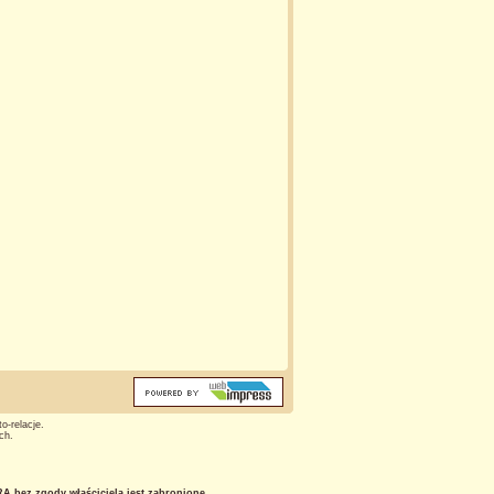
o-relacje.
ch.
 bez zgody właściciela jest zabronione.