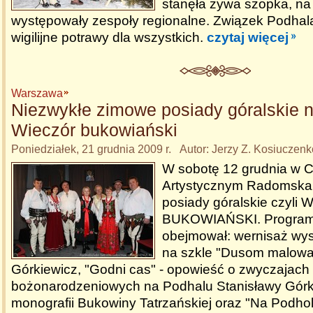
stanęła żywa szopka, na
występowały zespoły regionalne. Związek Podhal
wigilijne potrawy dla wszystkich.
czytaj więcej
Warszawa
Niezwykłe zimowe posiady góralskie 
Wieczór bukowiański
Poniedziałek, 21 grudnia 2009 r. Autor: Jerzy Z. Kosiuczenk
W sobotę 12 grudnia w 
Artystycznym Radomska 
posiady góralskie czyli
BUKOWIAŃSKI. Program
obejmował: wernisaż wy
na szkle "Dusom malowa
Górkiewicz, "Godni cas" - opowieść o zwyczajach
bożonarodzeniowych na Podhalu Stanisławy Górki
monografii Bukowiny Tatrzańskiej oraz "Na Podhol