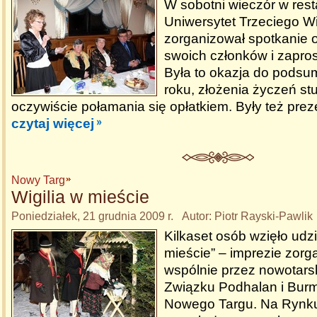
W sobotni wieczór w rest
Uniwersytet Trzeciego W
zorganizował spotkanie 
swoich członków i zapro
Była to okazja do pods
roku, złożenia życzeń st
oczywiście połamania się opłatkiem. Były też pre
czytaj więcej
Nowy Targ
Wigilia w mieście
Poniedziałek, 21 grudnia 2009 r. Autor: Piotr Rayski-Pawlik
Kilkaset osób wzięło udzia
mieście” – imprezie zor
wspólnie przez nowotarsk
Związku Podhalan i Burm
Nowego Targu. Na Rynku