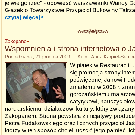
je wielgo rzec" - opowieść warszawianki Wandy D
Głazek o Towarzystwie Przyjaciół Bukowiny Tatrza
czytaj więcej
Zakopane
Wspomnienia i strona internetowa o Ja
Poniedziałek, 21 grudnia 2009 r. Autor: Anna Karpiel-Semb
W piątek w Restauracji 
się promocja strony inte
poświęconej Janowi Fudal
zmarłemu w 2008 r. zna
gorczańskiemu malarzowi
satyrykowi, nauczycielowi
narciarskiemu, działaczowi kultury, który związany
Zakopanem. Strona powstała z inicjatywy produce
Piotra Fudakowskiego oraz licznych przyjaciół Ja
którzy w ten sposób chcieli uczcić jego pamięć. I