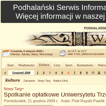
Podhalański Serwis Informa
Więcej informacji w nasze
PODHALAŃSK
Czwartek, 6 sierpnia 2026 r.
od 14°C do 21°C
wiatr 3 m/s, północno-wschodni
Imieniny: Jakuba, Sławy, Wincentego
Kultura
Start
Wiadomości
Góry
Sport
Rozmaitości
Watra
«
Grudzień 2009
1
2
3
4
5
6
7
8
9
10
11
1
Kultura
Zakopane
Nowy Targ
Rabka-Zdrój
Nowy Targ
Spotkanie opłatkowe Uniwersytetu Tr
Poniedziałek, 21 grudnia 2009 r. Autor: Piotr Rayski-Pawlik