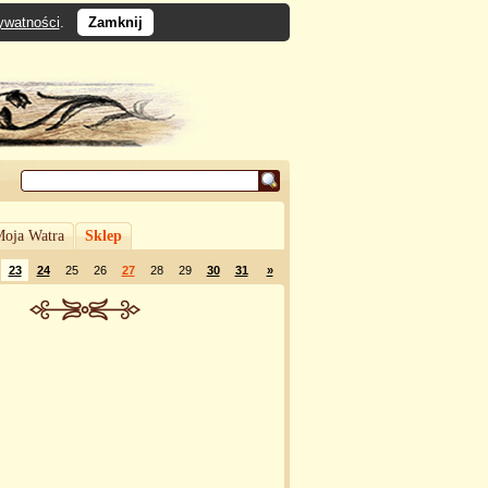
rywatności
.
Zamknij
oja Watra
Sklep
23
24
25
26
27
28
29
30
31
»