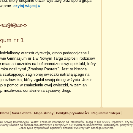
ski, który oficjalnie otwarł wystawę oraz spora grupa
ów prac.
czytaj więcej
zjum nr 1
k
edziałkowy wieczór dyrekcja, grono pedagogiczne i
owie Gimnazjum nr 1 w Nowym Targu zaprosili rodziców,
 miasta i uczniów na bożonarodzeniowy spektakl, który
roku nosił tytuł „Zraniony Pasterz”. Jest to historia
 szukającego zaginionej owieczki natrafiającego na
o człowieka, który zgubił swoją drogę w życiu. Jezus
go o pomoc w znalezieniu owej owieczki, w zamian
ąc możliwość odnalezienia życiowej drogi.
klama
Nasza oferta
Mapa strony
Polityka prywatności
Regulamin Sklepu
ki Serwis Informacyjny "Watra" czeka na informacje od Internautów. Mogą to być teksty, reportaże, czy fot
ekamy również na zaproszenia dotyczące zbliżających się wydarzeń społecznych, kulturalnych, polityczny
Jeżeli tylko dysponować będziemy czasem wyślemy tam naszego reportera.