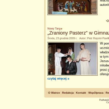
Machar
autor
Nowy Targ
„Zraniony Pasterz” w Gimna
Środa, 23 grudnia 2009 r. Autor: Piotr Rayski-Pawli
W poni
uczni
władze
w tym 
Jezusa
młodeg
prosi 
oferuj
czytaj więcej
O Watrze
Redakcja
Kontakt
Współpraca
Re
Podhalańs
Cz