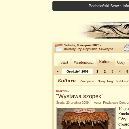
Podhalański Serwis Info
Sobota, 8 sierpnia 2026 r.
Imieniny: Izy, Rajmunda, Seweryna
Kultura
Start
Wiadomości
Góry
«
Grudzień 2009
1
2
3
4
5
Kultura
Zakopane
Nowy Targ
Rabka-Z
Kraków
"Wystawa szopek"
Środa, 23 grudnia 2009 r. Autor: Powiatowe Centr
19 gr
Karola
Góry i
otwarc