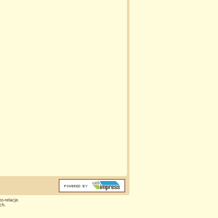
o-relacje.
ch.