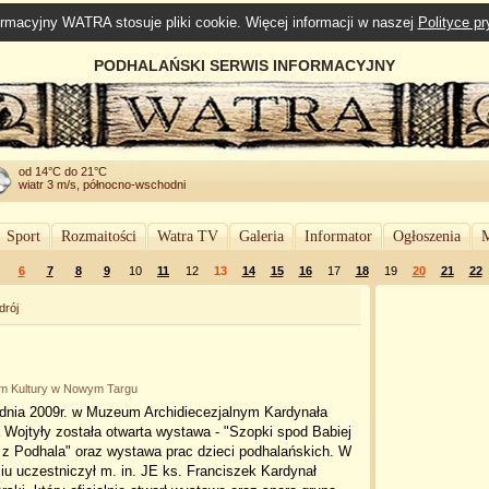
rmacyjny WATRA stosuje pliki cookie. Więcej informacji w naszej
Polityce p
PODHALAŃSKI SERWIS INFORMACYJNY
od 14°C do 21°C
wiatr 3 m/s, północno-wschodni
Sport
Rozmaitości
Watra TV
Galeria
Informator
Ogłoszenia
M
6
7
8
9
10
11
12
13
14
15
16
17
18
19
20
21
22
drój
um Kultury w Nowym Targu
udnia 2009r. w Muzeum Archidiecezjalnym Kardynała
 Wojtyły została otwarta wystawa - "Szopki spod Babiej
 z Podhala" oraz wystawa prac dzieci podhalańskich. W
iu uczestniczył m. in. JE ks. Franciszek Kardynał