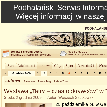
Podhalański Serwis Informa
Więcej informacji w nasze
PODHALAŃSK
Sobota, 8 sierpnia 2026 r.
od 14°C do 21°C
wiatr 3 m/s, północno-wschodni
Imieniny: Izy, Rajmunda, Seweryna
Kultura
Start
Wiadomości
Góry
Sport
Rozmaitości
Watra
«
Grudzień 2009
1
2
3
4
5
6
7
8
9
10
11
1
Kultura
Zakopane
Nowy Targ
Rabka-Zdrój
Wystawa „Tatry – czas odkrywców” w 
Środa, 2 grudnia 2009 r. Autor: Wojciech Szatkowski
25 października br. w Gale