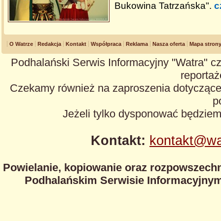
Bukowina Tatrzańska".
c
O Watrze
Redakcja
Kontakt
Współpraca
Reklama
Nasza oferta
Mapa stron
Podhalański Serwis Informacyjny "Watra" cz
reportaże
Czekamy również na zaproszenia dotyczące z
p
Jeżeli tylko dysponować będzie
Kontakt:
kontakt@wa
Powielanie, kopiowanie oraz rozpowszechn
Podhalańskim Serwisie Informacyjnym