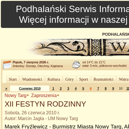
Podhalański Serwis Informa
Więcej informacji w nasze
PODHALAŃSK
Piątek, 7 sierpnia 2026 r.
od 14°C do 21°C
wiatr 3 m/s, północno-wschodni
Imieniny: Donaty, Olechny, Kajetana
Start
Wiadomości
Kultura
Góry
Sport
Rozmaitości
Watra
«
Czerwiec 2010
1
2
3
4
5
6
7
8
9
10
1
Nowy Targ
Zaproszenia
XII FESTYN RODZINNY
Sobota, 26 czerwca 2010 r.
Autor: Marcin Jagła - UM Nowy Targ
Marek Fryźlewicz - Burmistrz Miasta Nowy Targ, A