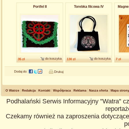
Portfel II
Torebka filcowa IV
Magnes
do koszyka
do koszyka
35 zł
130 zł
7 zł
Dodaj do:
Drukuj
O Watrze
Redakcja
Kontakt
Współpraca
Reklama
Nasza oferta
Mapa stron
Podhalański Serwis Informacyjny "Watra" cz
reportaże
Czekamy również na zaproszenia dotyczące z
p