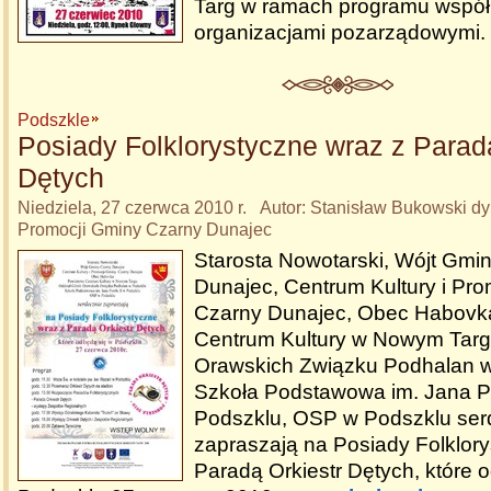
Targ w ramach programu współ
organizacjami pozarządowymi.
Podszkle
Posiady Folklorystyczne wraz z Paradą
Dętych
Niedziela, 27 czerwca 2010 r. Autor: Stanisław Bukowski dyr
Promocji Gminy Czarny Dunajec
Starosta Nowotarski, Wójt Gmi
Dunajec, Centrum Kultury i Pr
Czarny Dunajec, Obec Habovk
Centrum Kultury w Nowym Targu
Orawskich Związku Podhalan w
Szkoła Podstawowa im. Jana Pa
Podszklu, OSP w Podszklu ser
zapraszają na Posiady Folklor
Paradą Orkiestr Dętych, które 