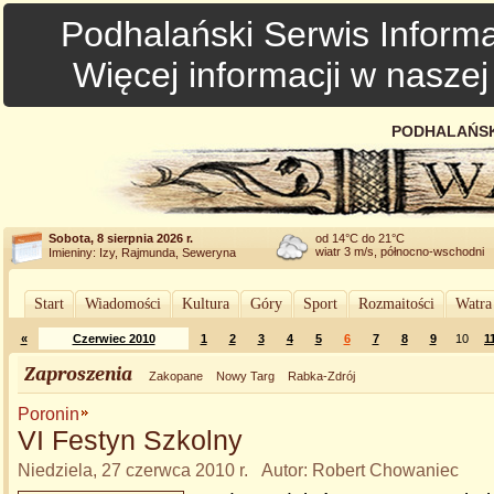
Podhalański Serwis Informa
Więcej informacji w nasze
PODHALAŃSK
Sobota, 8 sierpnia 2026 r.
od 14°C do 21°C
wiatr 3 m/s, północno-wschodni
Imieniny: Izy, Rajmunda, Seweryna
Start
Wiadomości
Kultura
Góry
Sport
Rozmaitości
Watra
«
Czerwiec 2010
1
2
3
4
5
6
7
8
9
10
1
Zaproszenia
Zakopane
Nowy Targ
Rabka-Zdrój
Poronin
VI Festyn Szkolny
Niedziela, 27 czerwca 2010 r. Autor: Robert Chowaniec