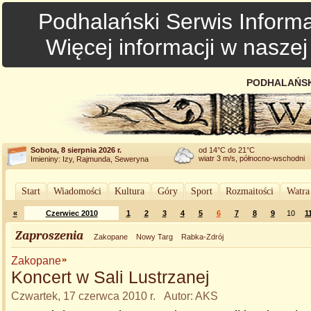
Podhalański Serwis Informa
Więcej informacji w nasze
PODHALAŃSK
Sobota, 8 sierpnia 2026 r.
od 14°C do 21°C
wiatr 3 m/s, północno-wschodni
Imieniny: Izy, Rajmunda, Seweryna
Start
Wiadomości
Kultura
Góry
Sport
Rozmaitości
Watra
«
Czerwiec 2010
1
2
3
4
5
6
7
8
9
10
1
Zaproszenia
Zakopane
Nowy Targ
Rabka-Zdrój
Zakopane
Koncert w Sali Lustrzanej
Czwartek, 17 czerwca 2010 r. Autor: AKS