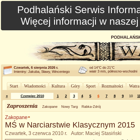
Podhalański Serwis Informa
Więcej informacji w nasze
PODHALAŃSK
Czwartek, 6 sierpnia 2026 r.
od 14°C do 21°C
wiatr 3 m/s, północno-wschodni
Imieniny: Jakuba, Sławy, Wincentego
Start
Wiadomości
Kultura
Góry
Sport
Rozmaitości
Watra
«
Czerwiec 2010
1
2
3
4
5
6
7
8
9
10
1
Zaproszenia
Zakopane
Nowy Targ
Rabka-Zdrój
Zakopane
MŚ w Narciarstwie Klasycznym 2015
Czwartek, 3 czerwca 2010 r. Autor: Maciej Stasiński