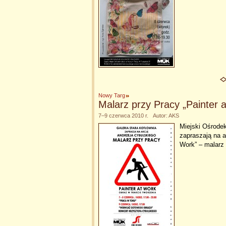
Nowy Targ
Malarz przy Pracy „Painter 
7–9 czerwca 2010 r. Autor: AKS
Miejski Ośrode
zapraszają na a
Work” – malarz 