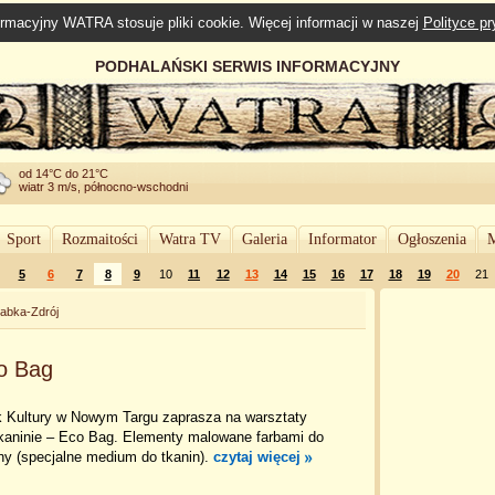
rmacyjny WATRA stosuje pliki cookie. Więcej informacji w naszej
Polityce p
PODHALAŃSKI SERWIS INFORMACYJNY
od 14°C do 21°C
wiatr 3 m/s, północno-wschodni
Sport
Rozmaitości
Watra TV
Galeria
Informator
Ogłoszenia
M
5
6
7
8
9
10
11
12
13
14
15
16
17
18
19
20
21
abka-Zdrój
o Bag
k Kultury w Nowym Targu zaprasza na warsztaty
kaninie – Eco Bag. Elementy malowane farbami do
ny (specjalne medium do tkanin).
czytaj więcej