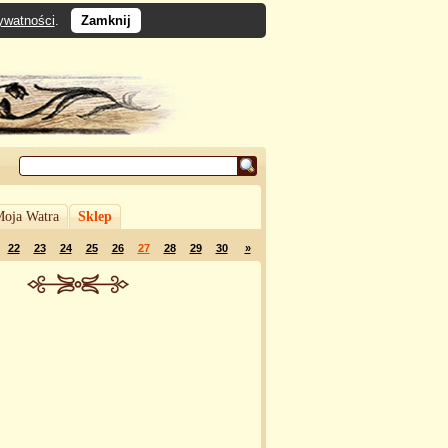
rywatności
.
Zamknij
oja Watra
Sklep
22
23
24
25
26
27
28
29
30
»