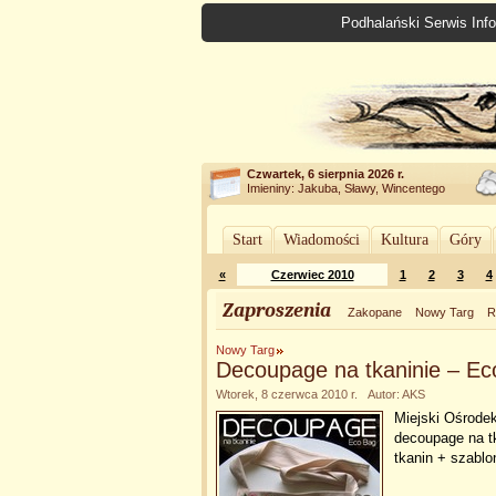
Podhalański Serwis Info
Czwartek, 6 sierpnia 2026 r.
Imieniny: Jakuba, Sławy, Wincentego
Start
Wiadomości
Kultura
Góry
«
Czerwiec 2010
1
2
3
4
Zaproszenia
Zakopane
Nowy Targ
R
Nowy Targ
Decoupage na tkaninie – Ec
Wtorek, 8 czerwca 2010 r. Autor: AKS
Miejski Ośrode
decoupage na t
tkanin + szablo