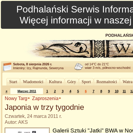
Podhalański Serwis Informa
Więcej informacji w nasze
PODHALAŃSK
Sobota, 8 sierpnia 2026 r.
od 14°C do 21°C
wiatr 3 m/s, północno-wschodni
Imieniny: Izy, Rajmunda, Seweryna
Start
Wiadomości
Kultura
Góry
Sport
Rozmaitości
Watra
«
Marzec 2011
1
2
3
4
5
6
7
8
9
10
11
1
Nowy Targ
Zaproszenia
Japonia w trzy tygodnie
Czwartek, 24 marca 2011 r.
Autor: AKS
Galerii Sztuki "Jatki" BWA w No