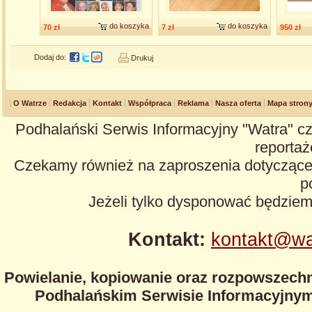
do koszyka
do koszyka
70 zł
7 zł
950 zł
Dodaj do:
Drukuj
O Watrze
Redakcja
Kontakt
Współpraca
Reklama
Nasza oferta
Mapa stron
Podhalański Serwis Informacyjny "Watra" cz
reportaże
Czekamy również na zaproszenia dotyczące z
p
Jeżeli tylko dysponować będzie
Kontakt:
kontakt@wa
Powielanie, kopiowanie oraz rozpowszechn
Podhalańskim Serwisie Informacyjnym