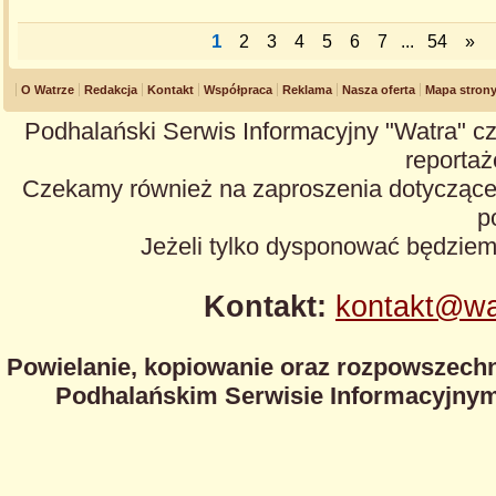
1
2
3
4
5
6
7
...
54
»
O Watrze
Redakcja
Kontakt
Współpraca
Reklama
Nasza oferta
Mapa stron
Podhalański Serwis Informacyjny "Watra" cz
reportaże
Czekamy również na zaproszenia dotyczące z
p
Jeżeli tylko dysponować będzie
Kontakt:
kontakt@wa
Powielanie, kopiowanie oraz rozpowszechn
Podhalańskim Serwisie Informacyjnym