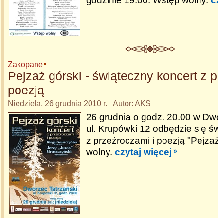
godzinie 19.00. Wstęp wolny.
c
Zakopane
Pejzaż górski - świąteczny koncert z 
poezją
Niedziela, 26 grudnia 2010 r. Autor: AKS
26 grudnia o godz. 20.00 w Dw
ul. Krupówki 12 odbędzie się ś
z przeźroczami i poezją "Pejza
wolny.
czytaj więcej