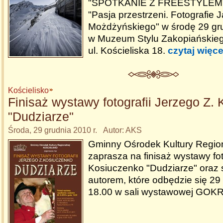
"SPOTKANIE Z FREESTYLEM" 
"Pasja przestrzeni. Fotografie 
Możdżyńskiego" w środę 29 gru
w Muzeum Stylu Zakopiańskiego 
ul. Kościeliska 18.
czytaj więce
Kościelisko
Finisaż wystawy fotografii Jerzego Z.
"Dudziarze"
Środa, 29 grudnia 2010 r. Autor: AKS
Gminny Ośrodek Kultury Region
zaprasza na finisaż wystawy fot
Kosiuczenko "Dudziarze" oraz 
autorem, które odbędzie się 29
18.00 w sali wystawowej GOK