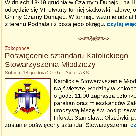
W dniach 18-19 grudnia w Czarnym Dunajcu na Ha
odbędzie się VII otwarty turniej siatkówki halowej
Gminy Czarny Dunajec. W turnieju weźmie udział
z terenu Podhala i z poza jego okręgu.
czytaj wię
Zakopane
Poświęcenie sztandaru Katolickiego
Stowarzyszenia Młodzieży
Sobota, 18 grudnia 2010 r. Autor: AKS
Katolickie Stowarzyszenie Młodz
Najświętszej Rodziny w Zakop
o godz. 11:00 zaprasza członk
parafian oraz mieszkańców Z
uroczystą Mszę św. pod przew
Infułata Stanisława Olszówki, p
zostanie poświęcony sztandar Stowarzyszenia.
cz