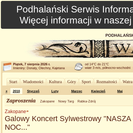
Podhalański Serwis Informa
Więcej informacji w nasze
PODHALAŃSK
Piątek, 7 sierpnia 2026 r.
od 14°C do 21°C
wiatr 3 m/s, północno-wschodni
Imieniny: Donaty, Olechny, Kajetana
Start
Wiadomości
Kultura
Góry
Sport
Rozmaitości
Watra
«
2010
Styczeń
Luty
Marzec
Kwiecień
Maj
Zaproszenia
Zakopane
Nowy Targ
Rabka-Zdrój
Zakopane
Galowy Koncert Sylwestrowy "NASZA
NOC..."