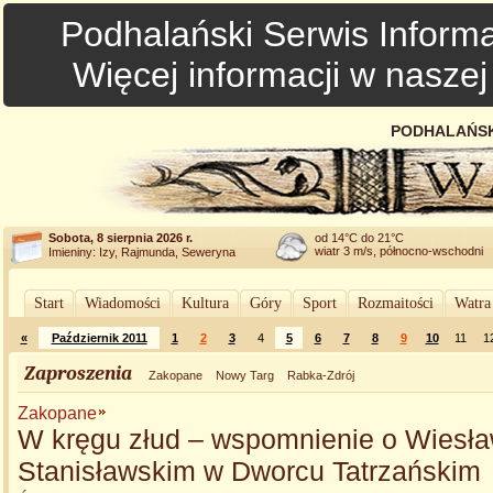
Podhalański Serwis Informa
Więcej informacji w nasze
PODHALAŃSK
Sobota, 8 sierpnia 2026 r.
od 14°C do 21°C
wiatr 3 m/s, północno-wschodni
Imieniny: Izy, Rajmunda, Seweryna
Start
Wiadomości
Kultura
Góry
Sport
Rozmaitości
Watra
«
Październik 2011
1
2
3
4
5
6
7
8
9
10
11
1
Zaproszenia
Zakopane
Nowy Targ
Rabka-Zdrój
Zakopane
W kręgu złud – wspomnienie o Wiesła
Stanisławskim w Dworcu Tatrzańskim