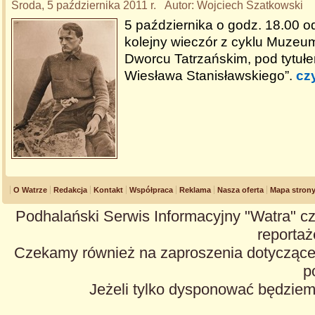
Środa, 5 października 2011 r. Autor: Wojciech Szatkowski
5 października o godz. 18.00 o
kolejny wieczór z cyklu Muzeu
Dworcu Tatrzańskim, pod tytuł
Wiesława Stanisławskiego”.
czy
O Watrze
Redakcja
Kontakt
Współpraca
Reklama
Nasza oferta
Mapa stron
Podhalański Serwis Informacyjny "Watra" cz
reportaże
Czekamy również na zaproszenia dotyczące z
p
Jeżeli tylko dysponować będzie