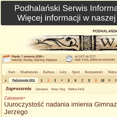
Podhalański Serwis Informa
Więcej informacji w nasze
PODHALAŃSK
Piątek, 7 sierpnia 2026 r.
od 14°C do 21°C
wiatr 3 m/s, północno-wschodni
Imieniny: Donaty, Olechny, Kajetana
Start
Wiadomości
Kultura
Góry
Sport
Rozmaitości
Watra
«
Październik 2011
1
2
3
4
5
6
7
8
9
10
11
1
Zaproszenia
Zakopane
Nowy Targ
Rabka-Zdrój
Zakopane
Uuroczystość nadania imienia Gimnazj
Jerzego