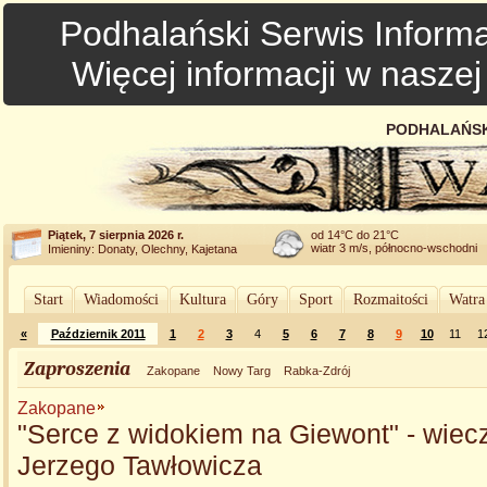
Podhalański Serwis Informa
Więcej informacji w nasze
PODHALAŃSK
Piątek, 7 sierpnia 2026 r.
od 14°C do 21°C
wiatr 3 m/s, północno-wschodni
Imieniny: Donaty, Olechny, Kajetana
Start
Wiadomości
Kultura
Góry
Sport
Rozmaitości
Watra
«
Październik 2011
1
2
3
4
5
6
7
8
9
10
11
1
Zaproszenia
Zakopane
Nowy Targ
Rabka-Zdrój
Zakopane
"Serce z widokiem na Giewont" - wiecz
Jerzego Tawłowicza