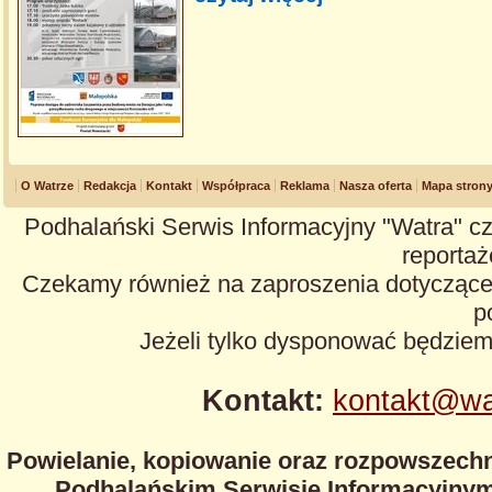
O Watrze
Redakcja
Kontakt
Współpraca
Reklama
Nasza oferta
Mapa stron
Podhalański Serwis Informacyjny "Watra" cz
reportaże
Czekamy również na zaproszenia dotyczące z
p
Jeżeli tylko dysponować będzie
Kontakt:
kontakt@wa
Powielanie, kopiowanie oraz rozpowszechn
Podhalańskim Serwisie Informacyjnym