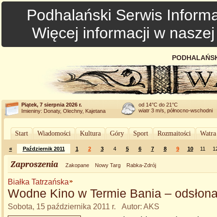
Podhalański Serwis Informa
Więcej informacji w nasze
PODHALAŃSK
Piątek, 7 sierpnia 2026 r.
od 14°C do 21°C
wiatr 3 m/s, północno-wschodni
Imieniny: Donaty, Olechny, Kajetana
Start
Wiadomości
Kultura
Góry
Sport
Rozmaitości
Watra
«
Październik 2011
1
2
3
4
5
6
7
8
9
10
11
1
Zaproszenia
Zakopane
Nowy Targ
Rabka-Zdrój
Białka Tatrzańska
Wodne Kino w Termie Bania – odsłona
Sobota, 15 października 2011 r. Autor: AKS