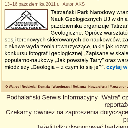
13–16 października 2011 r. Autor: AKS
Tatrzański Park Narodowy wraz
Nauk Geologicznych UJ w dnia
października organizuje Tatrza
Geologiczne. Oprócz warsztató
sesji terenowych skierowanych do naukowców, z
ciekawe wydarzenia towarzyszące, takie jak rozst
konkursu fotografii geologicznej „Zapisane w skal
popularno-naukowy „Jak powstały Tatry” oraz warsz
młodzieży „Geologia – z czym to się je?”.
czytaj w
O Watrze
Redakcja
Kontakt
Współpraca
Reklama
Nasza oferta
Mapa stron
Podhalański Serwis Informacyjny "Watra" cz
reportaże
Czekamy również na zaproszenia dotyczące z
p
Jeżeli tylko dysponować będzie