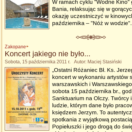
W ramach cyklu "Wodne Kino" 
Bania, relaksując się w gorąc
okazję uczestniczyć w kinowyc
października – "Nóż w wodzie"
Zakopane
Koncert jakiego nie było...
Sobota, 15 października 2011 r. Autor: Maciej Stasiński
„Ostatni Różaniec Bł. Ks. Jerze
koncert w wykonaniu artystów 
warszawskich i Warszawskiego
sobota 15 października br., god
Sanktuarium na Olczy. Twórcy 
ludzie, którym dane było pracow
księdzem Jerzym. To autentycz
spotkania z wyjątkową postaci
Popiełuszki i jego drogą do świ