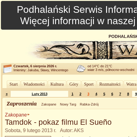
Podhalański Serwis Informa
Więcej informacji w nasze
PODHALAŃSK
Czwartek, 6 sierpnia 2026 r.
od 14°C do 21°C
wiatr 3 m/s, północno-wschodni
Imieniny: Jakuba, Sławy, Wincentego
Start
Wiadomości
Kultura
Góry
Sport
Rozmaitości
Watra
«
Luty 2013
1
2
3
4
5
6
7
8
9
Zaproszenia
Zakopane
Nowy Targ
Rabka-Zdrój
Zakopane
Tamdok - pokaz filmu El Sueño
Sobota, 9 lutego 2013 r. Autor: AKS