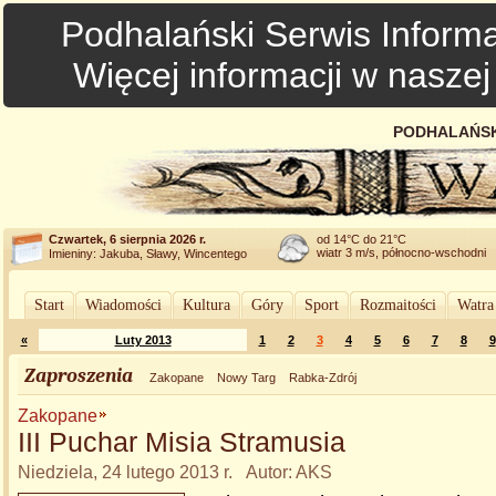
Podhalański Serwis Informa
Więcej informacji w nasze
PODHALAŃSK
Czwartek, 6 sierpnia 2026 r.
od 14°C do 21°C
wiatr 3 m/s, północno-wschodni
Imieniny: Jakuba, Sławy, Wincentego
Start
Wiadomości
Kultura
Góry
Sport
Rozmaitości
Watra
«
Luty 2013
1
2
3
4
5
6
7
8
9
Zaproszenia
Zakopane
Nowy Targ
Rabka-Zdrój
Zakopane
III Puchar Misia Stramusia
Niedziela, 24 lutego 2013 r. Autor: AKS