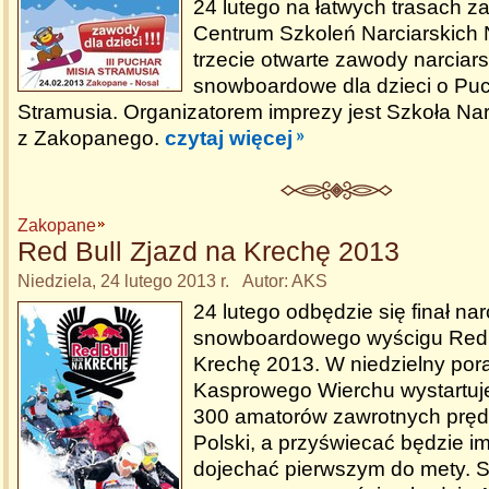
24 lutego na łatwych trasach z
Centrum Szkoleń Narciarskich 
trzecie otwarte zawody narciars
snowboardowe dla dzieci o Puc
Stramusia. Organizatorem imprezy jest Szkoła N
z Zakopanego.
czytaj więcej
Zakopane
Red Bull Zjazd na Krechę 2013
Niedziela, 24 lutego 2013 r. Autor: AKS
24 lutego odbędzie się finał nar
snowboardowego wyścigu Red B
Krechę 2013. W niedzielny por
Kasprowego Wierchu wystartuj
300 amatorów zawrotnych prędk
Polski, a przyświecać będzie im
dojechać pierwszym do mety. S