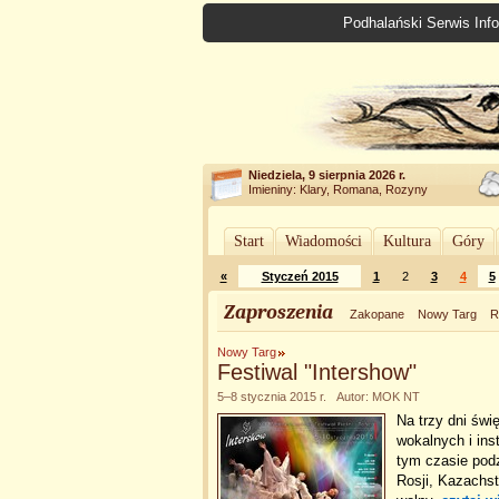
Podhalański Serwis Info
Niedziela, 9 sierpnia 2026 r.
Imieniny: Klary, Romana, Rozyny
Start
Wiadomości
Kultura
Góry
«
Styczeń 2015
1
2
3
4
5
Zaproszenia
Zakopane
Nowy Targ
R
Nowy Targ
Festiwal "Intershow"
5–8 stycznia 2015 r. Autor: MOK NT
Na trzy dni świ
wokalnych i ins
tym czasie pod
Rosji, Kazachs