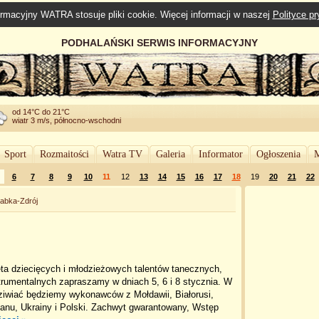
rmacyjny WATRA stosuje pliki cookie. Więcej informacji w naszej
Polityce p
PODHALAŃSKI SERWIS INFORMACYJNY
od 14°C do 21°C
wiatr 3 m/s, północno-wschodni
Sport
Rozmaitości
Watra TV
Galeria
Informator
Ogłoszenia
M
6
7
8
9
10
11
12
13
14
15
16
17
18
19
20
21
22
abka-Zdrój
ęta dziecięcych i młodzieżowych talentów tanecznych,
trumentalnych zapraszamy w dniach 5, 6 i 8 stycznia. W
ziwiać będziemy wykonawców z Mołdawii, Białorusi,
tanu, Ukrainy i Polski. Zachwyt gwarantowany, Wstęp