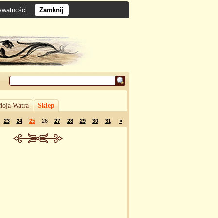
rywatności
.
Zamknij
oja Watra
Sklep
23
24
25
26
27
28
29
30
31
»