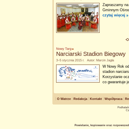
Zapraszamy na k
Gminnym Ośrodku
czytaj więcej
Nowy Targ
Narciarski Stadion Biegowy
3–5 stycznia 2015 r. Autor: Marcin Jagła
W Nowy Rok od 
stadion narciar
Korzystanie ocz
co gwarantuje 
O Watrze
Redakcja
Kontakt
Współpraca
Re
Podhalańs
Cz
Powielanie, kopiowanie oraz rozpowszec