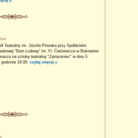
ięcej
ński
ł Teatralny im. Józefa Pitoraka przy Spółdzielni
światowej “Dom Ludowy” im. Fr. Ćwiżewicza w Bukowinie
prasza na sztukę teatralną "Zatraceniec" w dniu 5
 godzinie 19.00.
czytaj więcej
er