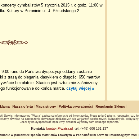
oncerty cymbalistów 5 stycznia 2015 r. o godz. 11:00 w
 Kultury w Poroninie ul. J. Piłsudskiego 2.
9:00 rano do Państwa dyspozycji oddany zostanie
ski z trasą do biegania klasykiem o długości 650 metrów.
ywiście bezpłatnie. Stadion jest sztucznie zaśnieżony
jego funkcjonowanie do końca marca.
czytaj więcej
klama
Nasza oferta
Mapa strony
Polityka prywatności
Regulamin Sklepu
ki Serwis Informacyjny "Watra" czeka na informacje od Internautów. Mogą to być teksty, reportaże, czy fot
ekamy również na zaproszenia dotyczące zbliżających się wydarzeń społecznych, kulturalnych, polityczny
Jeżeli tylko dysponować będziemy czasem wyślemy tam naszego reportera.
Kontakt:
kontakt@watra.pl
,
tel.
(+48) 606 151 137
hnianie w jakikolwiek sposób materiałów zawartych w Podhalańskim Serwisie Informacyjnym WATRA