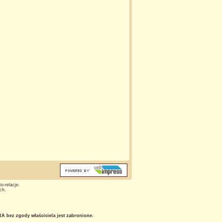
o-relacje.
ch.
 bez zgody właściciela jest zabronione.