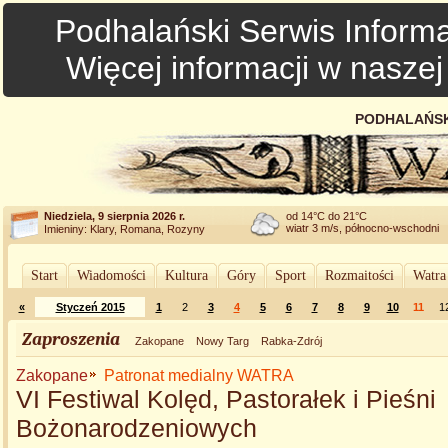
Podhalański Serwis Informa
Więcej informacji w nasze
PODHALAŃSK
Niedziela, 9 sierpnia 2026 r.
od 14°C do 21°C
wiatr 3 m/s, północno-wschodni
Imieniny: Klary, Romana, Rozyny
Start
Wiadomości
Kultura
Góry
Sport
Rozmaitości
Watra
«
Styczeń 2015
1
2
3
4
5
6
7
8
9
10
11
1
Zaproszenia
Zakopane
Nowy Targ
Rabka-Zdrój
Zakopane
Patronat medialny WATRA
VI Festiwal Kolęd, Pastorałek i Pieśni
Bożonarodzeniowych