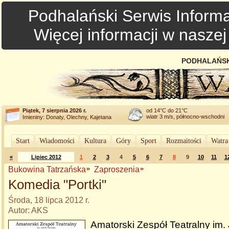
Podhalański Serwis Informa
Więcej informacji w nasze
PODHALAŃSK
Piątek, 7 sierpnia 2026 r.
od 14°C do 21°C
wiatr 3 m/s, północno-wschodni
Imieniny: Donaty, Olechny, Kajetana
Start
Wiadomości
Kultura
Góry
Sport
Rozmaitości
Watra
«
Lipiec 2012
1
2
3
4
5
6
7
8
9
10
11
1
Bukowina Tatrzańska
Zaproszenia
Komedia "Portki"
Środa, 18 lipca 2012 r.
Autor: AKS
Amatorski Zespół Teatralny im.