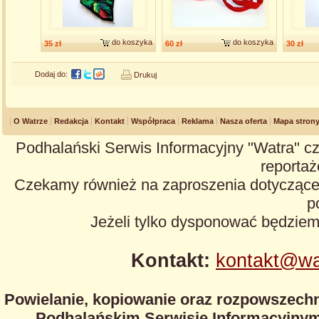
do koszyka
do koszyka
35 zł
60 zł
30 zł
Dodaj do:
Drukuj
O Watrze
Redakcja
Kontakt
Współpraca
Reklama
Nasza oferta
Mapa stron
Podhalański Serwis Informacyjny "Watra" cz
reportaże
Czekamy również na zaproszenia dotyczące z
p
Jeżeli tylko dysponować będzie
Kontakt:
kontakt@wa
Powielanie, kopiowanie oraz rozpowszechn
Podhalańskim Serwisie Informacyjnym