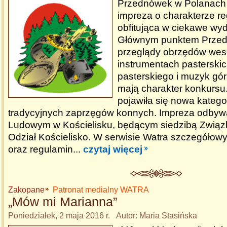
Przednówek w Polanach 
impreza o charakterze r
obfitująca w ciekawe wyd
Głównym punktem Prze
przeglądy obrzędów wese
instrumentach pasterskic
pasterskiego i muzyk góra
mają charakter konkursu
pojawiła się nowa katego
tradycyjnych zaprzęgów konnych. Impreza odbyw
Ludowym w Kościelisku, będącym siedzibą Zwią
Odział Kościelisko. W serwisie Watra szczegółow
oraz regulamin...
czytaj więcej
Zakopane
Patronat medialny WATRA
„Mów mi Marianna”
Poniedziałek, 2 maja 2016 r. Autor: Maria Stasińska