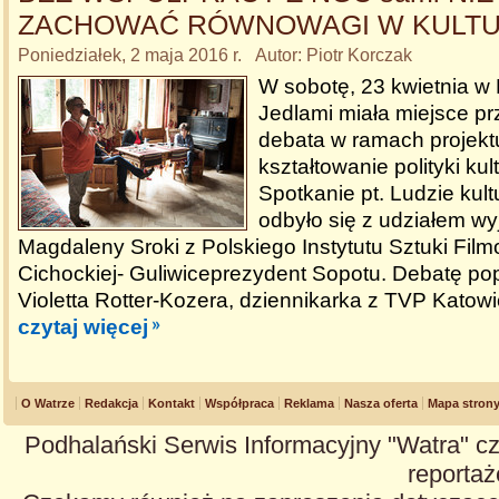
ZACHOWAĆ RÓWNOWAGI W KULT
Poniedziałek, 2 maja 2016 r. Autor: Piotr Korczak
W sobotę, 23 kwietnia 
Jedlami miała miejsce pr
debata w ramach projekt
kształtowanie polityki kul
Spotkanie pt. Ludzie kult
odbyło się z udziałem wy
Magdaleny Sroki z Polskiego Instytutu Sztuki Fil
Cichockiej- Guliwiceprezydent Sopotu. Debatę po
Violetta Rotter-Kozera, dziennikarka z TVP Katowi
czytaj więcej
O Watrze
Redakcja
Kontakt
Współpraca
Reklama
Nasza oferta
Mapa stron
Podhalański Serwis Informacyjny "Watra" cz
reportaże