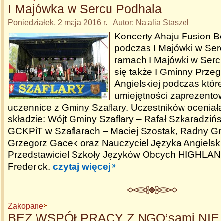
I Majówka w Sercu Podhala
Poniedziałek, 2 maja 2016 r. Autor: Natalia Staszel
Koncerty Ahaju Fusion Bo
podczas I Majówki w Se
ramach I Majówki w Serc
się także I Gminny Przeg
Angielskiej podczas któr
umiejętności zaprezentow
uczennice z Gminy Szaflary. Uczestników oceniał
składzie: Wójt Gminy Szaflary – Rafał Szkaradzińs
GCKPiT w Szaflarach – Maciej Szostak, Radny Gm
Grzegorz Gacek oraz Nauczyciel Języka Angielsk
Przedstawiciel Szkoły Języków Obcych HIGHLAN
Frederick.
czytaj więcej
Zakopane
BEZ WSPÓŁPRACY Z NGO’sami NIE 