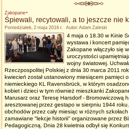
Zakopane
Śpiewali, recytowali, a to jeszcze nie k
Poniedziałek, 2 maja 2016 r. Autor: Adam Zaleski
4 maja o 18.30 w Kinie S
wystawa i koncert pamięci
Zakopane włączyło się w
uroczystości upamiętniają
wojny światowej. Uchwał
Rzeczpospolitej Polskiej z dnia 30 marca 2011 ro
kwiecień został ustanowiony miesiącem pamięci o
niemieckiego KL Ravensbrück, w którym osadzon
kobiet i dzieci w tym również mieszkanki Zakopane
Marusarz oraz Teresę Harsdorf - Bromowiczową h
aresztowanej przez gestapo w sierpniu 1944 rok
obchodów przez cały miesiąc w różnych szkołach
zamawiane "lekcje historii" organizowane przez Bi
Pedagogiczną. Dnia 28 kwietnia odbył się Konkurs