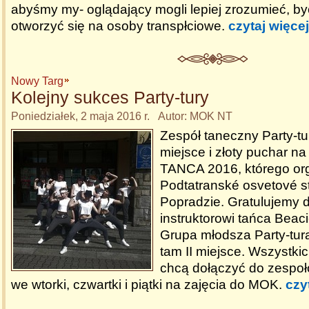
abyśmy my- oglądający mogli lepiej zrozumieć, b
otworzyć się na osoby transpłciowe.
czytaj więcej
Nowy Targ
Kolejny sukces Party-tury
Poniedziałek, 2 maja 2016 r. Autor: MOK NT
Zespół taneczny Party-tu
miejsce i złoty puchar n
TANCA 2016, którego or
Podtatranské osvetové s
Popradzie. Gratulujemy
instruktorowi tańca Beac
Grupa młodsza Party-tur
tam II miejsce. Wszystki
chcą dołączyć do zespo
we wtorki, czwartki i piątki na zajęcia do MOK.
czy