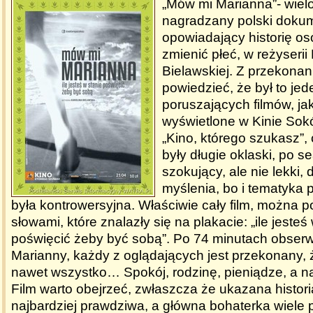
„Mów mi Marianna”- wielo
nagradzany polski doku
opowiadający historię o
zmienić płeć, w reżyserii
Bielawskiej. Z przekon
powiedzieć, że był to jed
poruszających filmów, jak
wyświetlone w Kinie Sok
„Kino, którego szukasz”
były długie oklaski, po s
szokujący, ale nie lekki,
myślenia, bo i tematyka 
była kontrowersyjna. Właściwie cały film, można
słowami, które znalazły się na plakacie: „ile jesteś
poświęcić żeby być sobą”. Po 74 minutach obserw
Marianny, każdy z oglądających jest przekonany, 
nawet wszystko… Spokój, rodzinę, pieniądze, a n
Film warto obejrzeć, zwłaszcza że ukazana historia
najbardziej prawdziwa, a główna bohaterka wiele p