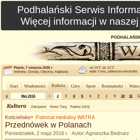
Podhalański Serwis Informa
Więcej informacji w nasze
PODHALAŃSK
Piątek, 7 sierpnia 2026 r.
od 14°C do 21°C
wiatr 3 m/s, północno-wschodni
Imieniny: Donaty, Olechny, Kajetana
Kultura
Start
Wiadomości
Góry
Sport
Rozmaitości
Watra
«
Maj 2016
1
2
3
4
5
6
7
8
9
10
11
1
Kultura
Zakopane
Nowy Targ
Rabka-Zdrój
Kościelisko
Patronat medialny WATRA
Przednówek w Polanach
Poniedziałek, 2 maja 2016 r. Autor: Agnieszka Bednarz