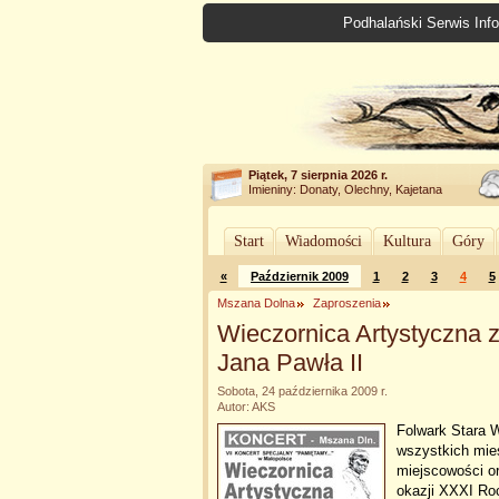
Podhalański Serwis Info
Piątek, 7 sierpnia 2026 r.
Imieniny: Donaty, Olechny, Kajetana
Start
Wiadomości
Kultura
Góry
«
Październik 2009
1
2
3
4
5
Mszana Dolna
Zaproszenia
Wieczornica Artystyczna z
Jana Pawła II
Sobota, 24 października 2009 r.
Autor: AKS
Folwark Stara W
wszystkich mie
miejscowości or
okazji XXXI Ro