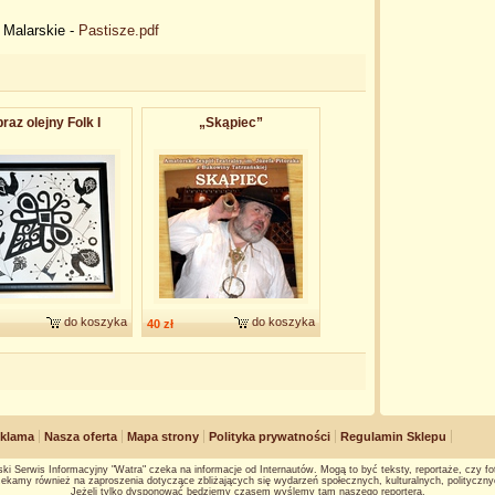
 Malarskie -
Pastisze.pdf
raz olejny Folk I
„Skąpiec”
do koszyka
do koszyka
40 zł
klama
Nasza oferta
Mapa strony
Polityka prywatności
Regulamin Sklepu
ki Serwis Informacyjny "Watra" czeka na informacje od Internautów. Mogą to być teksty, reportaże, czy fot
ekamy również na zaproszenia dotyczące zbliżających się wydarzeń społecznych, kulturalnych, polityczny
Jeżeli tylko dysponować będziemy czasem wyślemy tam naszego reportera.