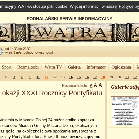
rmacyjny WATRA stosuje pliki cookie. Więcej informacji w naszej
Polityce p
PODHALAŃSKI SERWIS INFORMACYJNY
od 14°C do 21°C
wiatr 3 m/s, północno-wschodni
Sport
Rozmaitości
Watra TV
Galeria
Informator
Ogłoszenia
M
6
7
8
9
10
11
12
13
14
15
16
17
18
19
20
21
22
A
A
A
Rozmiar tekstu:
Galerie zdję
 okazji XXXI Rocznicy Pontyfikatu
iniarnia w Mszanie Dolnej 24 października zaprasza
szkańców Miasta i Gminy Mszana Dolna, okolicznych
az gości na okolicznościowe spotkanie artystyczne z
cznicy Pontyfikatu Jana Pawła II oraz towarzyszący mu