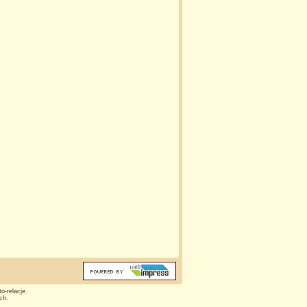
o-relacje.
ch.