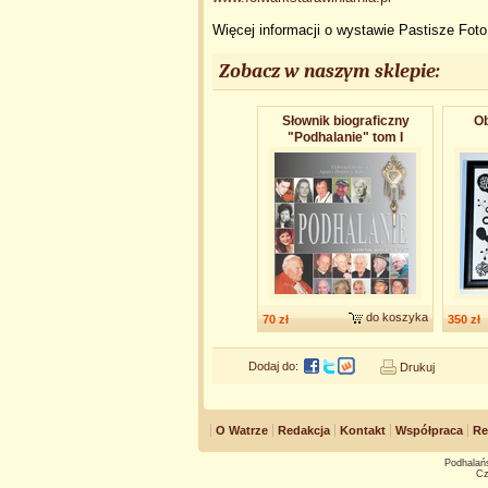
Więcej informacji o wystawie Pastisze Foto
Zobacz w naszym sklepie:
Słownik biograficzny
Ob
"Podhalanie" tom I
do koszyka
70 zł
350 zł
Dodaj do:
Drukuj
O Watrze
Redakcja
Kontakt
Współpraca
Re
Podhalańs
Cz