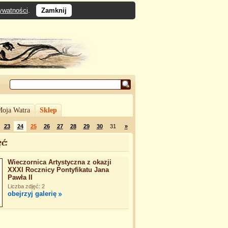
rywatności
.
Zamknij
oja Watra
Sklep
23
24
25
26
27
28
29
30
31
»
ć:
Wieczornica Artystyczna z okazji
XXXI Rocznicy Pontyfikatu Jana
Pawła II
Liczba zdjęć: 2
obejrzyj galerię