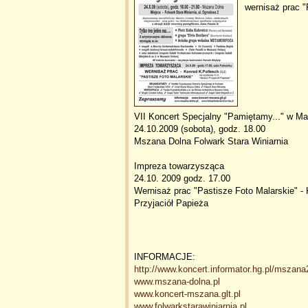
wernisaż prac "
VII Koncert Specjalny "Pamiętamy..." w Ma
24.10.2009 (sobota), godz. 18.00
Mszana Dolna Folwark Stara Winiarnia
Impreza towarzysząca
24.10. 2009 godz. 17.00
Wernisaż prac "Pastisze Foto Malarskie" - 
Przyjaciół Papieża
INFORMACJE:
http://www.koncert.informator.hg.pl/mszan
www.mszana-dolna.pl
www.koncert-mszana.glt.pl
www.folwarkstarawiniarnia.pl