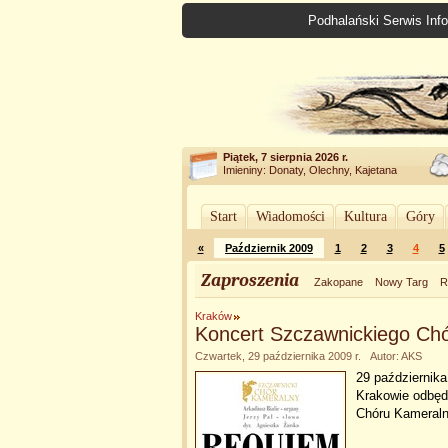
Podhalański Serwis Info
Piątek, 7 sierpnia 2026 r.
Imieniny: Donaty, Olechny, Kajetana
Start
Wiadomości
Kultura
Góry
«
Październik 2009
1
2
3
4
5
Zaproszenia
Zakopane
Nowy Targ
R
Kraków
Koncert Szczawnickiego Ch
Czwartek, 29 października 2009 r. Autor: AKS
29 października
Krakowie odbęd
Chóru Kameral