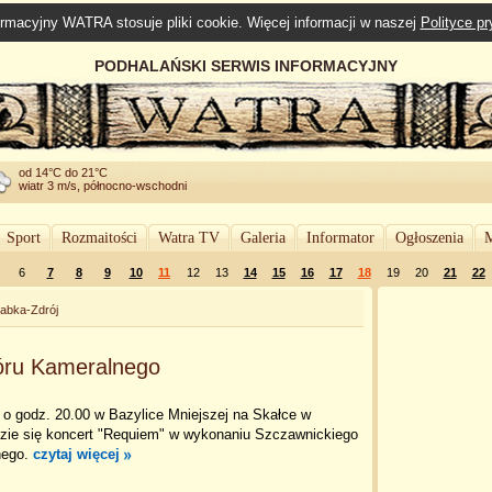
rmacyjny WATRA stosuje pliki cookie. Więcej informacji w naszej
Polityce p
PODHALAŃSKI SERWIS INFORMACYJNY
od 14°C do 21°C
wiatr 3 m/s, północno-wschodni
Sport
Rozmaitości
Watra TV
Galeria
Informator
Ogłoszenia
M
6
7
8
9
10
11
12
13
14
15
16
17
18
19
20
21
22
abka-Zdrój
óru Kameralnego
 o godz. 20.00 w Bazylice Mniejszej na Skałce w
zie się koncert "Requiem" w wykonaniu Szczawnickiego
nego.
czytaj więcej