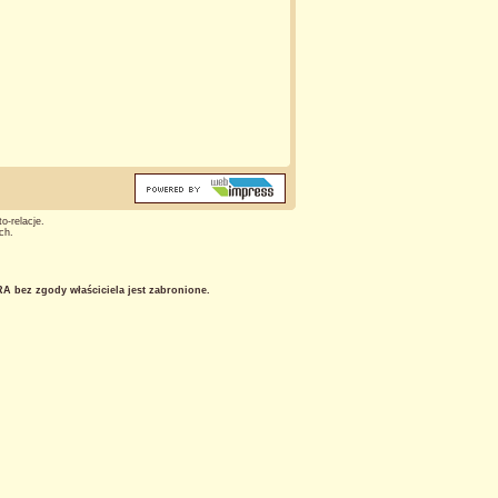
o-relacje.
ch.
 bez zgody właściciela jest zabronione.