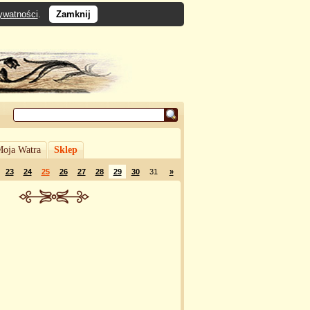
rywatności
.
Zamknij
oja Watra
Sklep
23
24
25
26
27
28
29
30
31
»