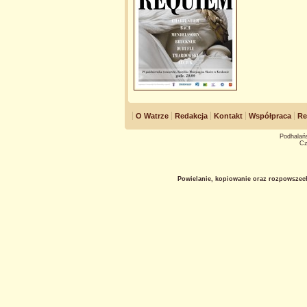
O Watrze
Redakcja
Kontakt
Współpraca
Re
Podhalańs
Cz
Powielanie, kopiowanie oraz rozpowszec