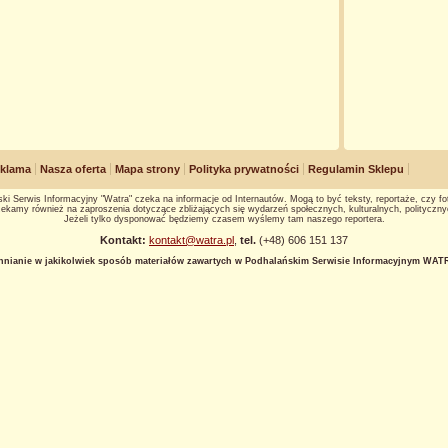
klama
Nasza oferta
Mapa strony
Polityka prywatności
Regulamin Sklepu
ki Serwis Informacyjny "Watra" czeka na informacje od Internautów. Mogą to być teksty, reportaże, czy fot
ekamy również na zaproszenia dotyczące zbliżających się wydarzeń społecznych, kulturalnych, polityczny
Jeżeli tylko dysponować będziemy czasem wyślemy tam naszego reportera.
Kontakt:
kontakt@watra.pl
,
tel.
(+48) 606 151 137
hnianie w jakikolwiek sposób materiałów zawartych w Podhalańskim Serwisie Informacyjnym WATRA