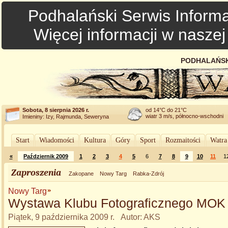
Podhalański Serwis Informa
Więcej informacji w nasze
PODHALAŃSK
Sobota, 8 sierpnia 2026 r.
od 14°C do 21°C
wiatr 3 m/s, północno-wschodni
Imieniny: Izy, Rajmunda, Seweryna
Start
Wiadomości
Kultura
Góry
Sport
Rozmaitości
Watra
«
Październik 2009
1
2
3
4
5
6
7
8
9
10
11
1
Zaproszenia
Zakopane
Nowy Targ
Rabka-Zdrój
Nowy Targ
Wystawa Klubu Fotograficznego MOK
Piątek, 9 października 2009 r. Autor: AKS