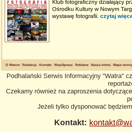
Klub fotograficzny działający p
Ośrodku Kultury w Nowym Targ
wystawę fotografii.
czytaj więce
O Watrze
Redakcja
Kontakt
Współpraca
Reklama
Nasza oferta
Mapa stron
Podhalański Serwis Informacyjny "Watra" cz
reportaże
Czekamy również na zaproszenia dotyczące z
p
Jeżeli tylko dysponować będzie
Kontakt:
kontakt@wa