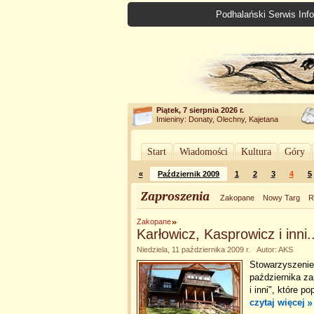
Podhalański Serwis Info
Piątek, 7 sierpnia 2026 r.
Imieniny: Donaty, Olechny, Kajetana
Start
Wiadomości
Kultura
Góry
«
Październik 2009
1
2
3
4
5
Zaproszenia
Zakopane
Nowy Targ
R
Zakopane
Karłowicz, Kasprowicz i inni..
Niedziela, 11 października 2009 r. Autor: AKS
Stowarzyszenie
października za
i inni", które 
czytaj więcej