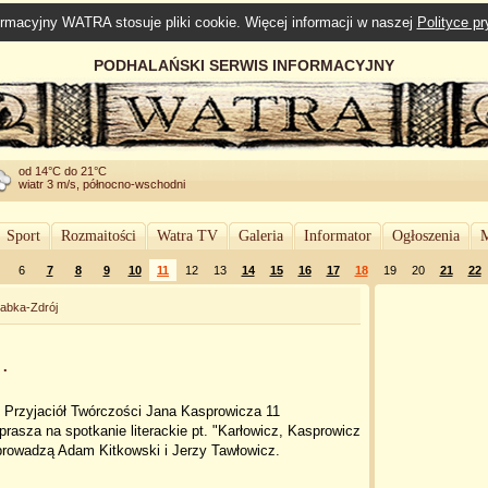
rmacyjny WATRA stosuje pliki cookie. Więcej informacji w naszej
Polityce p
PODHALAŃSKI SERWIS INFORMACYJNY
od 14°C do 21°C
wiatr 3 m/s, północno-wschodni
Sport
Rozmaitości
Watra TV
Galeria
Informator
Ogłoszenia
M
6
7
8
9
10
11
12
13
14
15
16
17
18
19
20
21
22
abka-Zdrój
.
 Przyjaciół Twórczości Jana Kasprowicza 11
prasza na spotkanie literackie pt. "Karłowicz, Kasprowicz
poprowadzą Adam Kitkowski i Jerzy Tawłowicz.