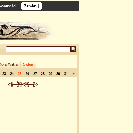
rywatności
.
Zamknij
oja Watra
Sklep
23
24
25
26
27
28
29
30
31
»