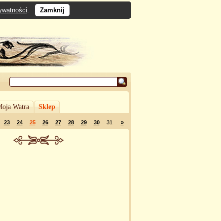
rywatności
.
Zamknij
oja Watra
Sklep
23
24
25
26
27
28
29
30
31
»