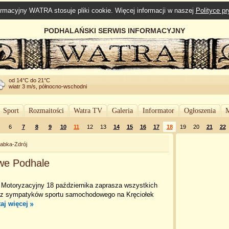
rmacyjny WATRA stosuje pliki cookie. Więcej informacji w naszej
Polityce p
PODHALAŃSKI SERWIS INFORMACYJNY
od 14°C do 21°C
wiatr 3 m/s, północno-wschodni
Sport
Rozmaitości
Watra TV
Galeria
Informator
Ogłoszenia
M
6
7
8
9
10
11
12
13
14
15
16
17
18
19
20
21
22
abka-Zdrój
owe Podhale
b Motoryzacyjny 18 października zaprasza wszystkich
z sympatyków sportu samochodowego na Kręciołek
taj więcej