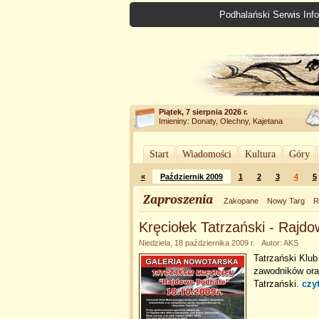
Podhalański Serwis Info
Piątek, 7 sierpnia 2026 r.
Imieniny: Donaty, Olechny, Kajetana
Start
Wiadomości
Kultura
Góry
«
Październik 2009
1
2
3
4
5
Zaproszenia
Zakopane
Nowy Targ
R
Kręciołek Tatrzański - Rajd
Niedziela, 18 października 2009 r. Autor: AKS
Tatrzański Klu
zawodników ora
Tatrzański.
czy