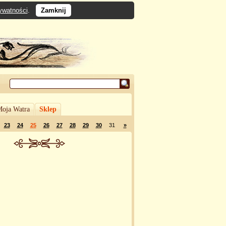
rywatności
.
Zamknij
oja Watra
Sklep
23
24
25
26
27
28
29
30
31
»