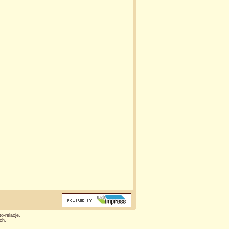
o-relacje.
ch.