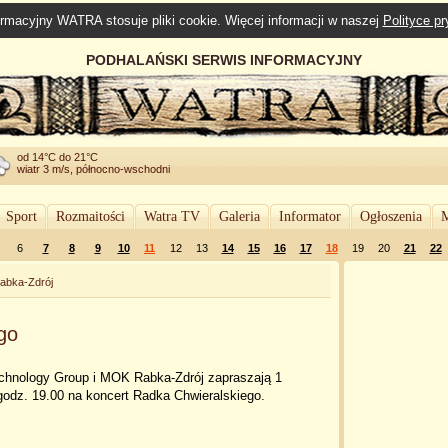
rmacyjny WATRA stosuje pliki cookie. Więcej informacji w naszej
Polityce p
PODHALAŃSKI SERWIS INFORMACYJNY
od 14°C do 21°C
wiatr 3 m/s, północno-wschodni
Sport
Rozmaitości
Watra TV
Galeria
Informator
Ogłoszenia
M
6
7
8
9
10
11
12
13
14
15
16
17
18
19
20
21
22
abka-Zdrój
go
echnology Group i MOK Rabka-Zdrój zapraszają 1
godz. 19.00 na koncert Radka Chwieralskiego.