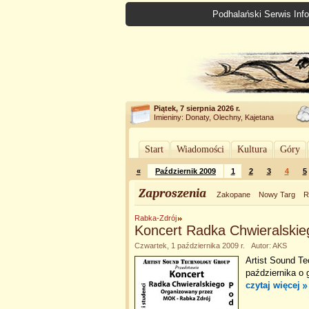
Podhalański Serwis Info
Piątek, 7 sierpnia 2026 r.
Imieniny: Donaty, Olechny, Kajetana
Start
Wiadomości
Kultura
Góry
«
Październik 2009
1
2
3
4
5
Zaproszenia
Zakopane
Nowy Targ
R
Rabka-Zdrój
Koncert Radka Chwieralskie
Czwartek, 1 października 2009 r. Autor: AKS
Artist Sound T
października o 
czytaj więcej