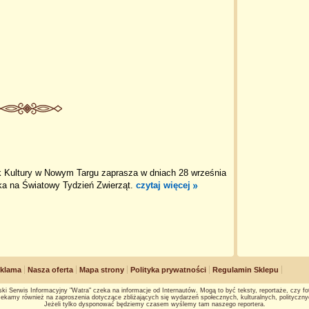
k Kultury w Nowym Targu zaprasza w dniach 28 września
ika na Światowy Tydzień Zwierząt.
czytaj więcej
klama
Nasza oferta
Mapa strony
Polityka prywatności
Regulamin Sklepu
ki Serwis Informacyjny "Watra" czeka na informacje od Internautów. Mogą to być teksty, reportaże, czy fot
ekamy również na zaproszenia dotyczące zbliżających się wydarzeń społecznych, kulturalnych, polityczny
Jeżeli tylko dysponować będziemy czasem wyślemy tam naszego reportera.