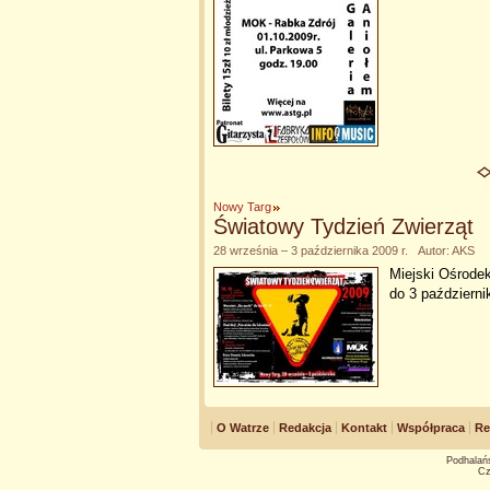
Nowy Targ
Światowy Tydzień Zwierząt
28 września – 3 października 2009 r. Autor: AKS
Miejski Ośrode
do 3 październ
O Watrze
Redakcja
Kontakt
Współpraca
Re
Podhalańs
Cz