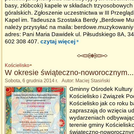
basy, złóbcoki) kapele w składach trzyosobowych 
góralskich. Zgłoszenie uczestnictwa w III Przeglądz
Kapel im. Tadeusza Szostaka Berdy „Berdowe M
należy przysyłać na maila: berdowe.muzykowaniy
adres: Pani Maria Dawidek ul. Piłsudskiego 8A, 34-
602 308 407.
czytaj więcej
Kościelisko
W okresie świąteczno-noworocznym...
Sobota, 6 grudnia 2014 r. Autor: Maciej Stasiński
Gminny Ośrodek Kultury 
Kościelisko i Związek Po
Kościelisko jak co roku 
zapraszają do wzięcia ud
wydarzeniach odbywając
terenie gminy Kościelisk
świąteczno-noworocznym