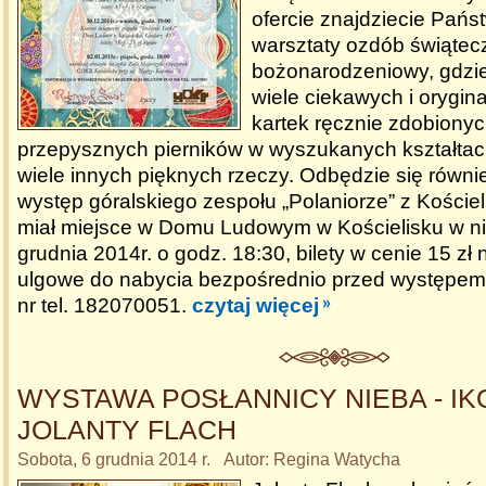
ofercie znajdziecie Pańs
warsztaty ozdób świątec
bożonarodzeniowy, gdzi
wiele ciekawych i orygin
kartek ręcznie zdobionyc
przepysznych pierników w wyszukanych kształtach
wiele innych pięknych rzeczy. Odbędzie się równi
występ góralskiego zespołu „Polaniorze” z Kościel
miał miejsce w Domu Ludowym w Kościelisku w ni
grudnia 2014r. o godz. 18:30, bilety w cenie 15 zł 
ulgowe do nabycia bezpośrednio przed występem,
nr tel. 182070051.
czytaj więcej
WYSTAWA POSŁANNICY NIEBA - I
JOLANTY FLACH
Sobota, 6 grudnia 2014 r. Autor: Regina Watycha