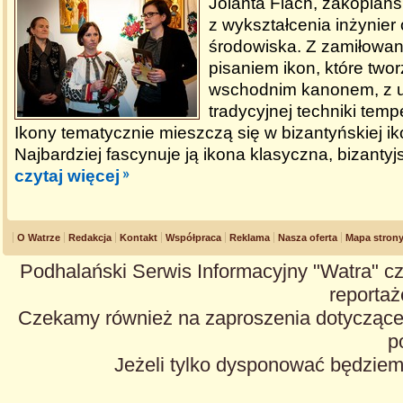
Jolanta Flach, zakopiańs
z wykształcenia inżynier
środowiska. Z zamiłowan
pisaniem ikon, które two
wschodnim kanonem, z 
tradycyjnej techniki temp
Ikony tematycznie mieszczą się w bizantyńskiej iko
Najbardziej fascynuje ją ikona klasyczna, bizanty
czytaj więcej
O Watrze
Redakcja
Kontakt
Współpraca
Reklama
Nasza oferta
Mapa stron
Podhalański Serwis Informacyjny "Watra" cz
reportaże
Czekamy również na zaproszenia dotyczące z
p
Jeżeli tylko dysponować będzie