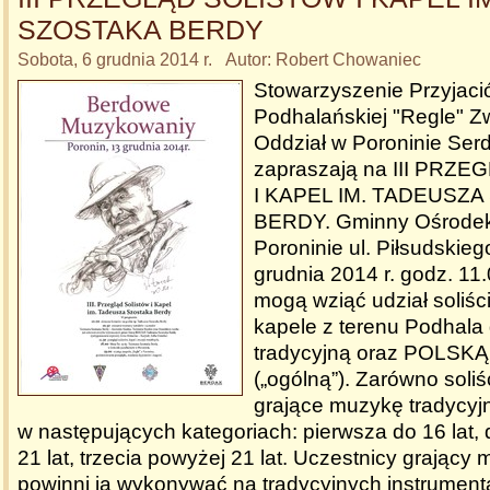
SZOSTAKA BERDY
Sobota, 6 grudnia 2014 r. Autor: Robert Chowaniec
Stowarzyszenie Przyjació
Podhalańskiej "Regle" 
Oddział w Poroninie Ser
zapraszają na III PRZ
I KAPEL IM. TADEUSZ
BERDY. Gminny Ośrodek
Poroninie ul. Piłsudskieg
grudnia 2014 r. godz. 11
mogą wziąć udział soliści 
kapele z terenu Podhala
tradycyjną oraz POLSK
(„ogólną”). Zarówno soliśc
grające muzykę tradycyj
w następujących kategoriach: pierwsza do 16 lat,
21 lat, trzecia powyżej 21 lat. Uczestnicy grający
powinni ja wykonywać na tradycyjnych instrument