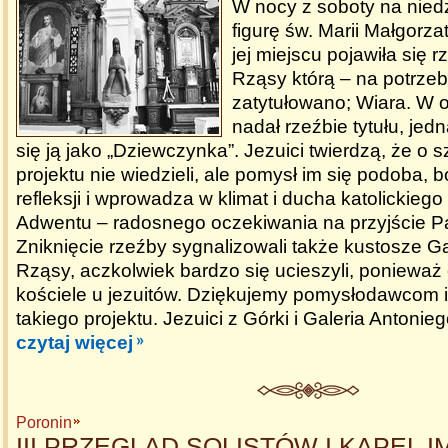
W nocy z soboty na nied
figurę św. Marii Małgorz
jej miejscu pojawiła się 
Rząsy którą – na potrzeby
zatytułowano; Wiara. W o
nadał rzeźbie tytułu, jedn
się ją jako „Dziewczynka”. Jezuici twierdzą, że o 
projektu nie wiedzieli, ale pomysł im się podoba, b
refleksji i wprowadza w klimat i ducha katolickieg
Adwentu – radosnego oczekiwania na przyjście P
Zniknięcie rzeźby sygnalizowali także kustosze Ga
Rząsy, aczkolwiek bardzo się ucieszyli, ponieważ 
kościele u jezuitów. Dziękujemy pomysłodawcom
takiego projektu. Jezuici z Górki i Galeria Antonie
czytaj więcej
Poronin
III PRZEGLĄD SOLISTÓW I KAPEL I