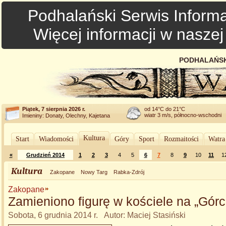
Podhalański Serwis Informa
Więcej informacji w nasze
PODHALAŃSK
Piątek, 7 sierpnia 2026 r.
od 14°C do 21°C
wiatr 3 m/s, północno-wschodni
Imieniny: Donaty, Olechny, Kajetana
Kultura
Start
Wiadomości
Góry
Sport
Rozmaitości
Watra
«
Grudzień 2014
1
2
3
4
5
6
7
8
9
10
11
1
Kultura
Zakopane
Nowy Targ
Rabka-Zdrój
Zakopane
Zamieniono figurę w kościele na „Górce
Sobota, 6 grudnia 2014 r. Autor: Maciej Stasiński