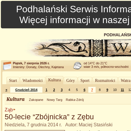
Podhalański Serwis Informa
Więcej informacji w nasze
PODHALAŃSK
Piątek, 7 sierpnia 2026 r.
od 14°C do 21°C
wiatr 3 m/s, północno-wschodni
Imieniny: Donaty, Olechny, Kajetana
Kultura
Start
Wiadomości
Góry
Sport
Rozmaitości
Watra
«
Grudzień 2014
1
2
3
4
5
6
7
8
9
10
11
1
Kultura
Zakopane
Nowy Targ
Rabka-Zdrój
Ząb
50-lecie “Zbójnicka” z Zębu
Niedziela, 7 grudnia 2014 r. Autor: Maciej Stasiński