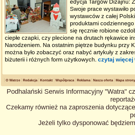
edycja Targów Dizajnu: 
Swoje prace wystawiło 
wystawców z całej Polsk
produktami codziennego 
się ręcznie robione ozd
ciepłe czapki, czy plecione na drutach rękawice 
Narodzeniem. Na ostatnim piętrze budynku przy 
można było zobaczyć oraz nabyć artykuły z zakres
biżuterii i różnych form użytkowych.
czytaj więcej
O Watrze
Redakcja
Kontakt
Współpraca
Reklama
Nasza oferta
Mapa stron
Podhalański Serwis Informacyjny "Watra" cz
reportaże
Czekamy również na zaproszenia dotyczące z
p
Jeżeli tylko dysponować będzie