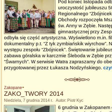
Pod koniec listopada odb
uroczystość jubileuszu 5
Regionalnego “Zbójnicek
Obchody rozpoczęła Msz
św. Anny w Zębie. Następ
gimnastycznej przy Zesp
odbyła się część artystyczna. Wyświetlono m.in. f
dokumentalny p.t. “Z tyk zymbiańskik wiyrchow”. N
występu zespołu “Zbójnicek”. Świętowanie jubile
zabawa góralska w karczmie Śleboda w Zębie pr
“Śwarnych”. W serwisie Watra zapraszamy do obejr
przygotowanej przez Łukasza Nodzyńskiego.
czy
Zakopane
ZAKO_TWORY 2014
Niedziela, 7 grudnia 2014 r. Autor: Piotr Kyc
6 grudnia w Zakopanem 