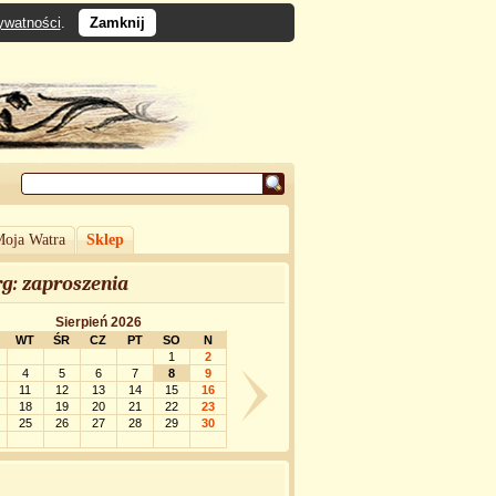
rywatności
.
Zamknij
oja Watra
Sklep
g: zaproszenia
Sierpień 2026
WT
ŚR
CZ
PT
SO
N
1
2
4
5
6
7
8
9
11
12
13
14
15
16
18
19
20
21
22
23
25
26
27
28
29
30