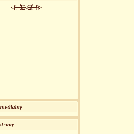
 medialny
strony