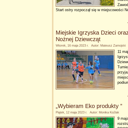
Zawodo
Start ostry rozpoczął się w miejscowości 
Miejskie Igrzyska Dzieci ora
Nożnej Dziewcząt
Wtorek, 16 maja 2023 r. Autor: Mateusz Zamojski
11 maj
Igrzys
Dziewc
Turnie
przyja
miejsc
podiu
„Wybieram Eko produkty ”
Piątek, 12 maja 2023 r. Autor: Monika Koźlak
9 maj
rozst