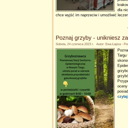
krakow
dla ni
chce wyjść im naprzeciw i umożliwić lecze
Poznaj grzyby - unikniesz za
Sobota, 24 czerwca 2023 r. Autor: Ewa Łapsa - Po
Pozna
Targu
skons
Epidem
grzyb
grzybó
Przyp
oceny
posia
czytaj