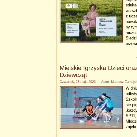
eduka
warszt
z ucze
nowot
by ty
muzea
Siedzi
przewo
Miejskie Igrzyska Dzieci or
Dziewcząt
Czwartek, 25 maja 2023 r. Autor: Mateusz Zamojsk
W dni
odbyły
Szkoln
się p
„każdy
SP11,
Młodzi
zajęła