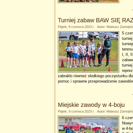
Turniej zabaw BAW SIĘ R
Piątek, 9 czerwca 2023 r. Autor: Mateusz Zamojski
5 czer
turni
turnie
terenu
I, II,
zabawa
turnie
reprez
zabrakło również słodkiego poczęstunku dl
pomoc i sprawne przeprowadzenie zawodó
Miejskie zawody w 4-boju
Piątek, 9 czerwca 2023 r. Autor: Mateusz Zamojski
6 czer
Nowym
w 4-b