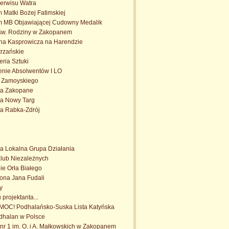
erwisu Watra
 Matki Bożej Fatimskiej
m MB Objawiającej Cudowny Medalik
jśw. Rodziny w Zakopanem
a Kasprowicza na Harendzie
rzańskie
eria Sztuki
enie Absolwentów I LO
. Zamoyskiego
ta Zakopane
ta Nowy Targ
ta Rabka-Zdrój
a Lokalna Grupa Działania
Klub Niezależnych
e Orła Białego
trona Jana Fudali
y
projektanta...
OC! Podhalańsko-Suska Lista Katyńska
dhalan w Polsce
r 1 im. O. i A. Małkowskich w Zakopanem