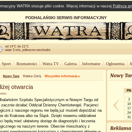
rmacyjny WATRA stosuje pliki cookie. Więcej informacji w naszej
Polityce p
PODHALAŃSKI SERWIS INFORMACYJNY
od 14°C do 21°C
wiatr 3 m/s, północno-wschodni
Sport
Rozmaitości
Watra TV
Galeria
Informator
Ogłoszenia
M
Nowy Tar
Nowy Targ
Rabka-Zdrój
Wszystkie informacje
iżej otwarcia
PN
owiec
halańskim Szpitalu Specjalistycznym w Nowym Targu od
3
10
i zacznie działać Oddział Dzienny Chemioterapii. Pacjenci
17
giczni z naszego regionu nie będą już musieli dojeżdżać na
24
ie do Krakowa albo na Śląsk. Dzięki nowemu oddziałowi
31
ci będą mieć ułatwiony dostęp do diagnostyki i leczenia
ogicznego na naszym terenie. Obecnie mieszkańcy z
Reklama
emami nowotworowymi korzystają z chemioterapii głównie w