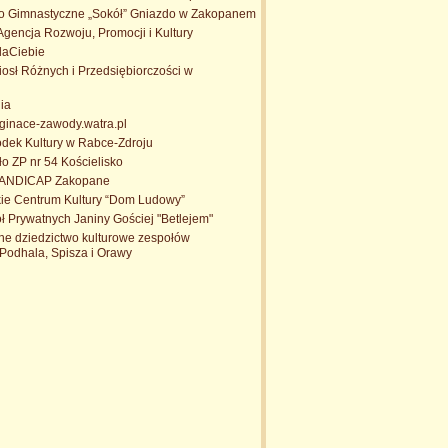
o Gimnastyczne „Sokół” Gniazdo w Zakopanem
Agencja Rozwoju, Promocji i Kultury
aCiebie
sł Różnych i Przedsiębiorczości w
ia
.ginace-zawody.watra.pl
odek Kultury w Rabce-Zdroju
o ZP nr 54 Kościelisko
HANDICAP Zakopane
ie Centrum Kultury “Dom Ludowy”
ł Prywatnych Janiny Gościej "Betlejem"
ne dziedzictwo kulturowe zespołów
Podhala, Spisza i Orawy