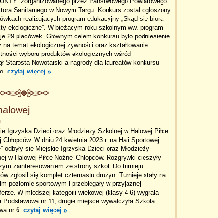
KTY” zorganizowanego przez Państwowego Powiatowego
ktora Sanitarnego w Nowym Targu. Konkurs został ogłoszony
ówkach realizujących program edukacyjny „Skąd się biorą
kty ekologiczne”. W bieżącym roku szkolnym ww. program
uje 29 placówek. Głównym celem konkursu było podniesienie
 na temat ekologicznej żywności oraz kształtowanie
ętności wyboru produktów ekologicznych wśród
ł Starosta Nowotarski a nagrody dla laureatów konkursu
go.
czytaj więcej
halowej
i
ie Igrzyska Dzieci oraz Młodzieży Szkolnej w Halowej Piłce
 Chłopców. W dniu 24 kwietnia 2023 r. na Hali Sportowej
” odbyły się Miejskie Igrzyska Dzieci oraz Młodzieży
ej w Halowej Piłce Nożnej Chłopców. Rozgrywki cieszyły
żym zainteresowaniem ze strony szkół. Do turnieju
ów zgłosił się komplet czternastu drużyn. Turnieje stały na
im poziomie sportowym i przebiegały w przyjaznej
erze. W młodszej kategorii wiekowej (klasy 4-6) wygrała
a Podstawowa nr 11, drugie miejsce wywalczyła Szkoła
wa nr 6.
czytaj więcej