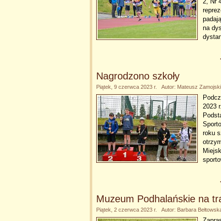
2, Nr 
reprez
padaj
na dys
dysta
Nagrodzono szkoły
Piątek, 9 czerwca 2023 r. Autor: Mateusz Zamojski
Podcz
2023 
Podst
Sporto
roku s
otrzy
Miejsk
sport
Muzeum Podhalańskie na tr
Piątek, 2 czerwca 2023 r. Autor: Barbara Bełtowsk
Zapra