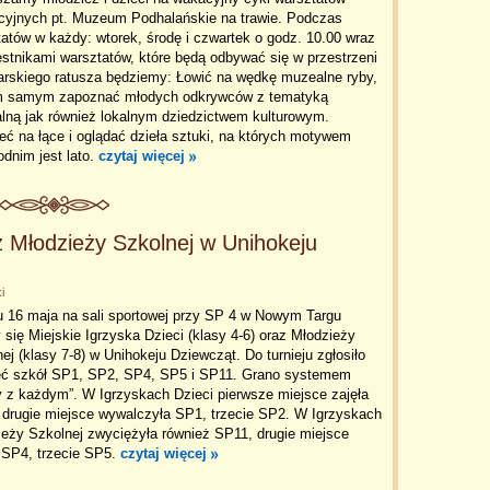
cyjnych pt. Muzeum Podhalańskie na trawie. Podczas
atów w każdy: wtorek, środę i czwartek o godz. 10.00 wraz
stnikami warsztatów, które będą odbywać się w przestrzeni
arskiego ratusza będziemy: Łowić na wędkę muzealne ryby,
m samym zapoznać młodych odkrywców z tematyką
lną jak również lokalnym dziedzictwem kulturowym.
eć na łące i oglądać dzieła sztuki, na których motywem
dnim jest lato.
czytaj więcej
az Młodzieży Szkolnej w Unihokeju
i
u 16 maja na sali sportowej przy SP 4 w Nowym Targu
 się Miejskie Igrzyska Dzieci (klasy 4-6) oraz Młodzieży
ej (klasy 7-8) w Unihokeju Dziewcząt. Do turnieju zgłosiło
ięć szkół SP1, SP2, SP4, SP5 i SP11. Grano systemem
 z każdym”. W Igrzyskach Dzieci pierwsze miejsce zajęła
 drugie miejsce wywalczyła SP1, trzecie SP2. W Igrzyskach
eży Szkolnej zwyciężyła również SP11, drugie miejsce
 SP4, trzecie SP5.
czytaj więcej