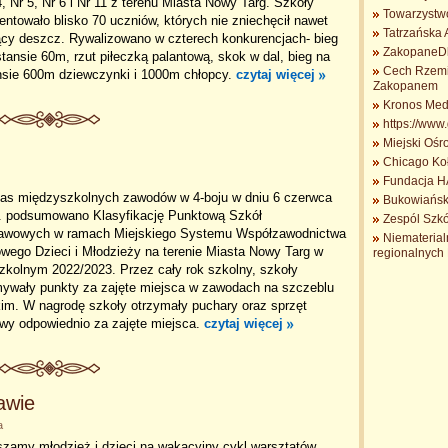
4, Nr 5, Nr 6 i Nr 11 z terenu Miasta Nowy Targ. Szkoły
Towarzystw
entowało blisko 70 uczniów, których nie zniechęcił nawet
Tatrzańska 
ący deszcz. Rywalizowano w czterech konkurencjach- bieg
ZakopaneDl
tansie 60m, rzut piłeczką palantową, skok w dal, bieg na
Cech Rzemio
nsie 600m dziewczynki i 1000m chłopcy.
czytaj więcej
Zakopanem
Kronos Med
https://www
Miejski Ośr
Chicago Koł
Fundacja 
as międzyszkolnych zawodów w 4-boju w dniu 6 czerwca
Bukowiańsk
r. podsumowano Klasyfikację Punktową Szkół
Zespól Szkó
awowych w ramach Miejskiego Systemu Współzawodnictwa
Niematerial
wego Dzieci i Młodzieży na terenie Miasta Nowy Targ w
regionalnych 
zkolnym 2022/2023. Przez cały rok szkolny, szkoły
mywały punkty za zajęte miejsca w zawodach na szczeblu
im. W nagrodę szkoły otrzymały puchary oraz sprzęt
owy odpowiednio za zajęte miejsca.
czytaj więcej
awie
a
szamy młodzież i dzieci na wakacyjny cykl warsztatów