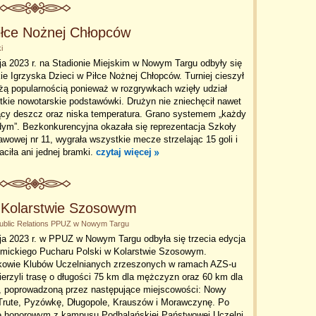
Piłce Nożnej Chłopców
i
a 2023 r. na Stadionie Miejskim w Nowym Targu odbyły się
ie Igrzyska Dzieci w Piłce Nożnej Chłopców. Turniej cieszył
żą popularnością ponieważ w rozgrywkach wzięły udział
kie nowotarskie podstawówki. Drużyn nie zniechęcił nawet
ący deszcz oraz niska temperatura. Grano systemem „każdy
dym”. Bezkonkurencyjna okazała się reprezentacja Szkoły
wowej nr 11, wygrała wszystkie mecze strzelając 15 goli i
raciła ani jednej bramki.
czytaj więcej
 Kolarstwie Szosowym
 Public Relations PPUZ w Nowym Targu
ja 2023 r. w PPUZ w Nowym Targu odbyła się trzecia edycja
mickiego Pucharu Polski w Kolarstwie Szosowym.
kowie Klubów Uczelnianych zrzeszonych w ramach AZS-u
erzyli trasę o długości 75 km dla mężczyzn oraz 60 km dla
t, poprowadzoną przez następujące miejscowości: Nowy
 Trute, Pyzówkę, Długopole, Krauszów i Morawczynę. Po
ie honorowym z kampusu Podhalańskiej Państwowej Uczelni