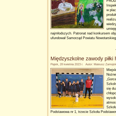
PRODU
Inspe
w plac
produ
realiz
wiedzy
umiej
najmłodszych. Patronat nad konkursem obją
ufundował Samorząd Powiatu Nowotarskie
Międzyszkolne zawody piłki 
Piątek, 28 kwietnia 2023 r. Autor: Mateusz Zamojsk
Miejsk
Nożnej
„Gorce
Szkoln
się du
chłopc
wysok
atmosf
Szkoł
Podstawowa nr 1, trzecie Szkoła Podstawo