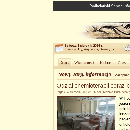
Podhalański Serwis Info
Sobota, 8 sierpnia 2026 r.
Imieniny: Izy, Rajmunda, Seweryna
Start
Wiadomości
Kultura
Góry
Nowy Targ: informacje
Zakopane
Odział chemioterapii coraz bl
Piątek, 4 sierpnia 2023 r. Autor: Monika Para-Miśk
W Pod
jesien
onkolo
leczen
pacjen
onkol
probl