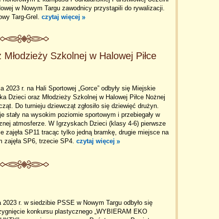
wej w Nowym Targu zawodnicy przystąpili do rywalizacji.
Nowy Targ-Grel.
czytaj więcej
z Młodzieży Szkolnej w Halowej Piłce
a 2023 r. na Hali Sportowej „Gorce” odbyły się Miejskie
ka Dzieci oraz Młodzieży Szkolnej w Halowej Piłce Nożnej
ząt. Do turnieju dziewcząt zgłosiło się dziewięć drużyn.
je stały na wysokim poziomie sportowym i przebiegały w
znej atmosferze. W Igrzyskach Dzieci (klasy 4-6) pierwsze
e zajęła SP11 tracąc tylko jedną bramkę, drugie miejsce na
m zajęła SP6, trzecie SP4.
czytaj więcej
a 2023 r. w siedzibie PSSE w Nowym Targu odbyło się
rzygnięcie konkursu plastycznego „WYBIERAM EKO