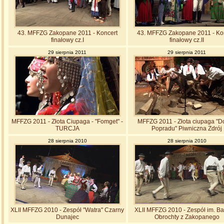
43. MFFZG Zakopane 2011 - Koncert
43. MFFZG Zakopane 2011 - Ko
finałowy cz.I
finałowy cz.II
29 sierpnia 2011
29 sierpnia 2011
MFFZG 2011 - Złota Ciupaga - "Fomget" -
MFFZG 2011 - Złota ciupaga "D
TURCJA
Popradu" Piwniczna Zdrój
28 sierpnia 2010
28 sierpnia 2010
XLII MFFZG 2010 - Zespół "Watra" Czarny
XLII MFFZG 2010 - Zespół im. Ba
Dunajec
Obrochty z Zakopanego