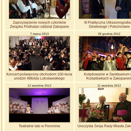
Zaprzysiężenie nowych członków
III Praktyczna Ultrasonografi
Związku Podhalan oddział Zakopane
Ginekologii i Położnictwie
7 marca 2013
29 grudnia 2012
Koncert poświęcony obchodom 100-lecia
Kolędowanie w Sanktuarium 
urodzin Witolda Lutosławskiego
Krzeptówkach w Zakopane
12 września 2012
11 września 2012
Teatralne lato w Poroninie
Uroczysta Sesja Rady Miasta Za