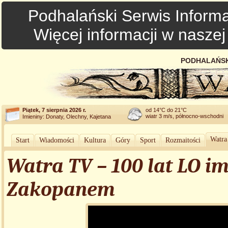
Podhalański Serwis Informa
Więcej informacji w nasze
PODHALAŃSK
Piątek, 7 sierpnia 2026 r.
od 14°C do 21°C
wiatr 3 m/s, północno-wschodni
Imieniny: Donaty, Olechny, Kajetana
Watra
Start
Wiadomości
Kultura
Góry
Sport
Rozmaitości
Watra TV – 100 lat LO i
Zakopanem