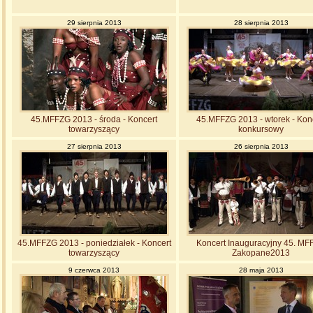
29 sierpnia 2013
28 sierpnia 2013
45.MFFZG 2013 - środa - Koncert
45.MFFZG 2013 - wtorek - Kon
towarzyszący
konkursowy
27 sierpnia 2013
26 sierpnia 2013
45.MFFZG 2013 - poniedziałek - Koncert
Koncert Inauguracyjny 45. M
towarzyszący
Zakopane2013
9 czerwca 2013
28 maja 2013