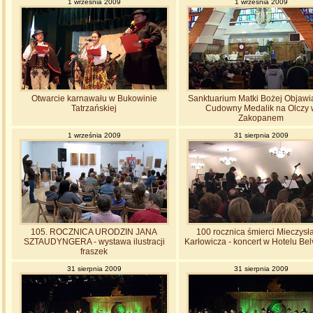
1 września 2009
1 września 2009
Otwarcie karnawału w Bukowinie
Sanktuarium Matki Bożej Objawi
Tatrzańskiej
Cudowny Medalik na Olczy 
Zakopanem
1 września 2009
31 sierpnia 2009
105. ROCZNICA URODZIN JANA
100 rocznica śmierci Mieczys
SZTAUDYNGERA - wystawa ilustracji
Karłowicza - koncert w Hotelu Be
fraszek
31 sierpnia 2009
31 sierpnia 2009