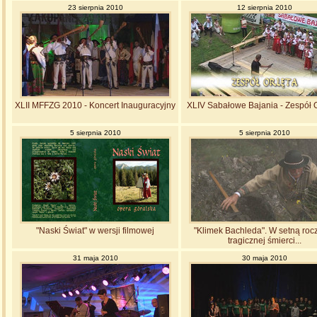
23 sierpnia 2010
12 sierpnia 2010
XLII MFFZG 2010 - Koncert Inauguracyjny
XLIV Sabałowe Bajania - Zespół 
5 sierpnia 2010
5 sierpnia 2010
"Naski Świat" w wersji filmowej
"Klimek Bachleda". W setną roc
tragicznej śmierci...
31 maja 2010
30 maja 2010